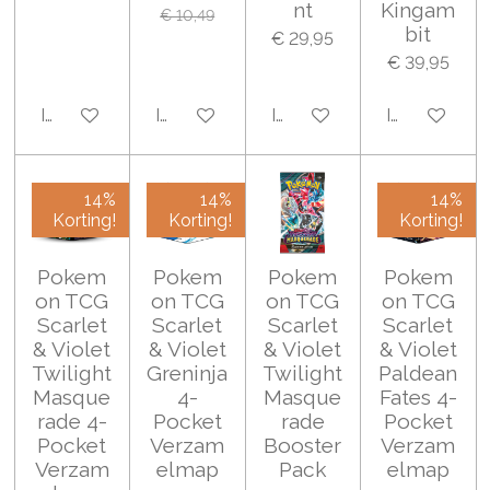
nt
Kingam
€ 10,49
bit
€ 29,95
€ 39,95
In winkelwagen
In winkelwagen
In winkelwagen
In winkelwa
14%
14%
14%
Korting!
Korting!
Korting!
Pokem
Pokem
Pokem
Pokem
on TCG
on TCG
on TCG
on TCG
Scarlet
Scarlet
Scarlet
Scarlet
& Violet
& Violet
& Violet
& Violet
Twilight
Greninja
Twilight
Paldean
Masque
4-
Masque
Fates 4-
rade 4-
Pocket
rade
Pocket
Pocket
Verzam
Booster
Verzam
Verzam
elmap
Pack
elmap