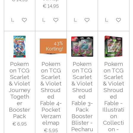
€ 14,95
In winkelwagen
In winkelwagen
In winkelwagen
In winkelwa
43%
Korting!
Pokem
Pokem
Pokem
Pokem
on TCG
on TCG
on TCG
on TCG
Scarlet
Scarlet
Scarlet
Scarlet
& Violet
& Violet
& Violet
& Violet
Journey
Shroud
Shroud
Shroud
Togeth
ed
ed
ed
er
Fable 4-
Fable 3-
Fable -
Booster
Pocket
Pack
Illustrati
Pack
Verzam
Booster
on
elmap
Blister -
Collecti
€ 6,95
Pecharu
on -
€ 5,95