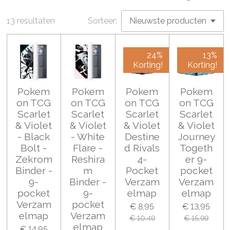
13 resultaten
Sorteer:
24%
13%
Korting!
Korting!
Pokem
Pokem
Pokem
Pokem
on TCG
on TCG
on TCG
on TCG
Scarlet
Scarlet
Scarlet
Scarlet
& Violet
& Violet
& Violet
& Violet
- Black
- White
Destine
Journey
Bolt -
Flare -
d Rivals
Togeth
Zekrom
Reshira
4-
er 9-
Binder -
m
Pocket
pocket
9-
Binder -
Verzam
Verzam
pocket
9-
elmap
elmap
Verzam
pocket
€ 8,95
€ 13,95
elmap
Verzam
€ 10,49
€ 15,99
elmap
€ 14,95