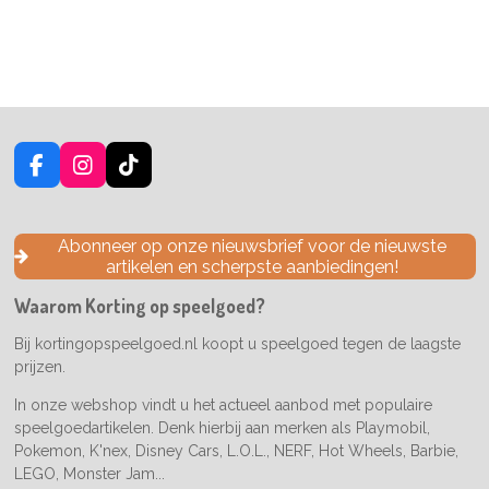
F
I
T
a
n
i
c
s
k
e
t
T
Abonneer op onze nieuwsbrief voor de nieuwste
b
a
o
artikelen en scherpste aanbiedingen!
o
g
k
o
r
Waarom Korting op speelgoed?
k
a
m
Bij kortingopspeelgoed.nl koopt u speelgoed tegen de laagste
prijzen.
In onze webshop vindt u het actueel aanbod met populaire
speelgoedartikelen. Denk hierbij aan merken als Playmobil,
Pokemon, K'nex, Disney Cars, L.O.L., NERF, Hot Wheels, Barbie,
LEGO, Monster Jam...