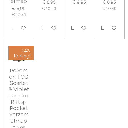
elmap
€ 8,95
€ 9,95
€ 8,95
€ 8,95
€ 10,49
€ 10,49
€ 10,49
In winkelwagen
In winkelwagen
In winkelwagen
In winkelwa
14%
Korting!
Pokem
on TCG
Scarlet
& Violet
Paradox
Rift 4-
Pocket
Verzam
elmap