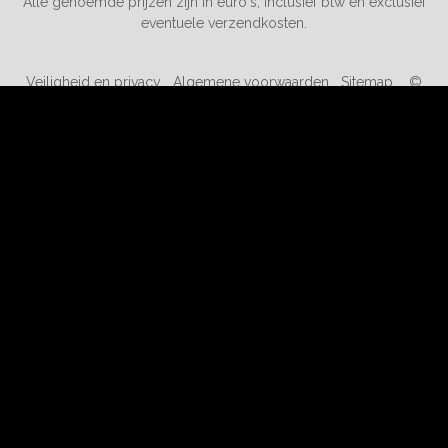
Alle genoemde prijzen zijn in euro's, inclusief btw en exclusief
eventuele verzendkosten.
Veiligheid en privacy
Algemene voorwaarden
Sitemap
©
2019-2026 kortingopspeelgoed.nl