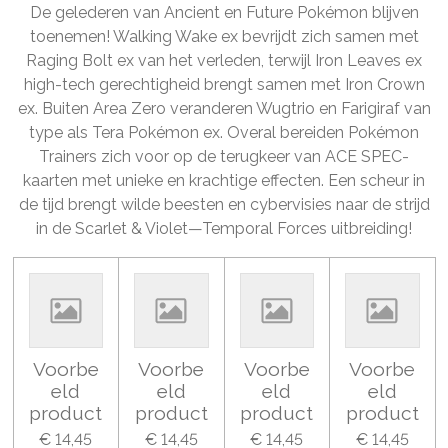
De gelederen van Ancient en Future Pokémon blijven
toenemen! Walking Wake ex bevrijdt zich samen met
Raging Bolt ex van het verleden, terwijl Iron Leaves ex
high-tech gerechtigheid brengt samen met Iron Crown
ex. Buiten Area Zero veranderen Wugtrio en Farigiraf van
type als Tera Pokémon ex. Overal bereiden Pokémon
Trainers zich voor op de terugkeer van ACE SPEC-
kaarten met unieke en krachtige effecten. Een scheur in
de tijd brengt wilde beesten en cybervisies naar de strijd
in de Scarlet & Violet—Temporal Forces uitbreiding!
Voorbe
Voorbe
Voorbe
Voorbe
eld
eld
eld
eld
product
product
product
product
€ 14,45
€ 14,45
€ 14,45
€ 14,45