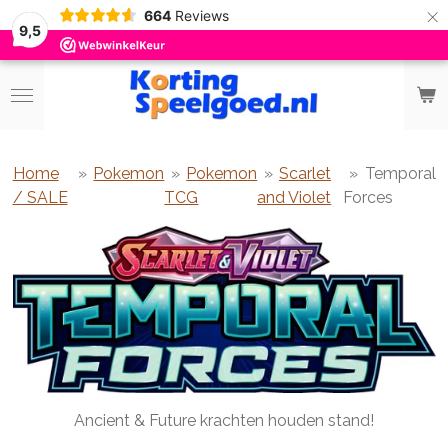
×
664
Reviews
9,5
Home
»
Pokemon
»
Pokemon
»
Scarlet
»
Temporal
/ SALE
TCG
and Violet
Forces
Ancient & Future krachten houden stand!