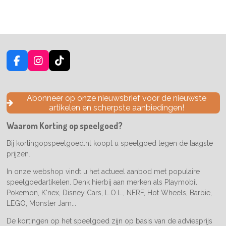
F
I
T
a
n
i
c
s
k
e
t
T
Abonneer op onze nieuwsbrief voor de nieuwste
b
a
o
artikelen en scherpste aanbiedingen!
o
g
k
o
r
Waarom Korting op speelgoed?
k
a
m
Bij kortingopspeelgoed.nl koopt u speelgoed tegen de laagste
prijzen.
In onze webshop vindt u het actueel aanbod met populaire
speelgoedartikelen. Denk hierbij aan merken als Playmobil,
Pokemon, K'nex, Disney Cars, L.O.L., NERF, Hot Wheels, Barbie,
LEGO, Monster Jam...
De kortingen op het speelgoed zijn op basis van de adviesprijs