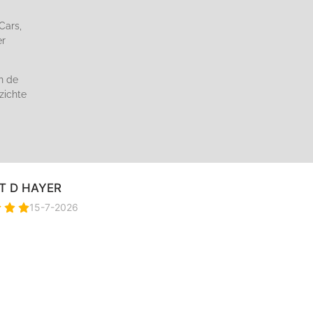
Cars,
er
n de
zichte