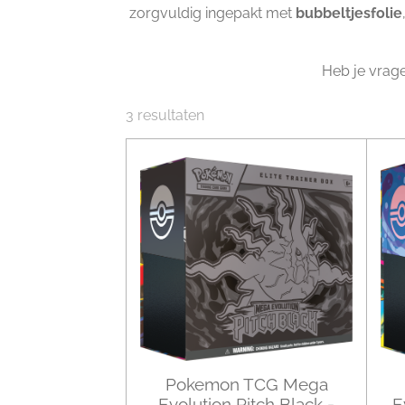
zorgvuldig ingepakt met
bubbeltjesfolie
Heb je vrag
3 resultaten
Pokemon TCG Mega
Evolution Pitch Black -
E