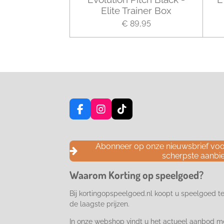
Elite Trainer Box
€ 89,95
F
I
T
a
n
i
c
s
k
e
t
T
Abonneer op onze nieuwsbrief voor
b
a
o
scherpste aanbi
o
g
k
o
r
Waarom Korting op speelgoed?
k
a
m
Bij kortingopspeelgoed.nl koopt u speelgoed t
de laagste prijzen.
In onze webshop vindt u het actueel aanbod m