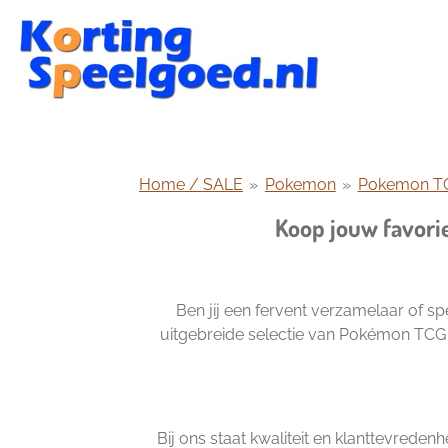
Ga
direct
naar
de
hoofdinhoud
Home / SALE
»
Pokemon
»
Pokemon T
Koop jouw favori
Ben jij een fervent verzamelaar of 
uitgebreide selectie van Pokémon TCG El
Bij ons staat kwaliteit en klanttevred