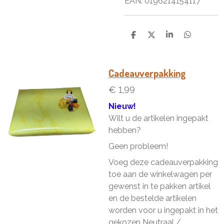
EAN: 0
196214154117
D
D
S
D
e
e
h
e
l
e
a
l
e
l
r
e
n
e
n
Cadeauverpakking
€ 1,99
Nieuw!
Wilt u de artikelen ingepakt
hebben?
Geen probleem!
Voeg deze cadeauverpakking
toe aan de winkelwagen per
gewenst in te pakken artikel
en de bestelde artikelen
worden voor u ingepakt in het
gekozen Neutraal /