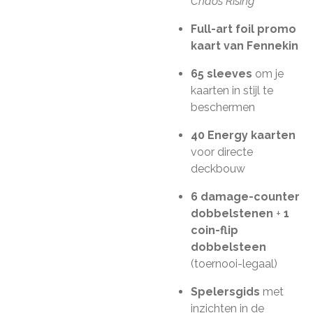
Chaos Rising
Full-art foil promo
kaart van Fennekin
65 sleeves
om je
kaarten in stijl te
beschermen
40 Energy kaarten
voor directe
deckbouw
6 damage-counter
dobbelstenen
+
1
coin-flip
dobbelsteen
(toernooi-legaal)
Spelersgids
met
inzichten in de