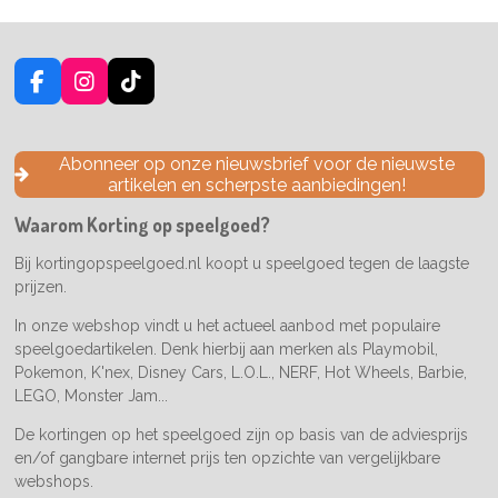
F
I
T
a
n
i
c
s
k
e
t
T
Abonneer op onze nieuwsbrief voor de nieuwste
b
a
o
artikelen en scherpste aanbiedingen!
o
g
k
o
r
Waarom Korting op speelgoed?
k
a
m
Bij kortingopspeelgoed.nl koopt u speelgoed tegen de laagste
prijzen.
In onze webshop vindt u het actueel aanbod met populaire
speelgoedartikelen. Denk hierbij aan merken als Playmobil,
Pokemon, K'nex, Disney Cars, L.O.L., NERF, Hot Wheels, Barbie,
LEGO, Monster Jam...
De kortingen op het speelgoed zijn op basis van de adviesprijs
en/of gangbare internet prijs ten opzichte van vergelijkbare
webshops.