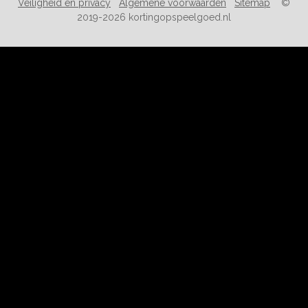
Veiligheid en privacy
Algemene voorwaarden
Sitemap
©
2019-2026 kortingopspeelgoed.nl