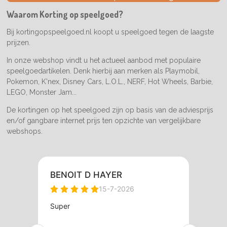
o
g
k
o
r
Waarom Korting op speelgoed?
k
a
m
Bij kortingopspeelgoed.nl koopt u speelgoed tegen de laagste
prijzen.
In onze webshop vindt u het actueel aanbod met populaire
speelgoedartikelen. Denk hierbij aan merken als Playmobil,
Pokemon, K'nex, Disney Cars, L.O.L., NERF, Hot Wheels, Barbie,
LEGO, Monster Jam...
De kortingen op het speelgoed zijn op basis van de adviesprijs
en/of gangbare internet prijs ten opzichte van vergelijkbare
webshops.