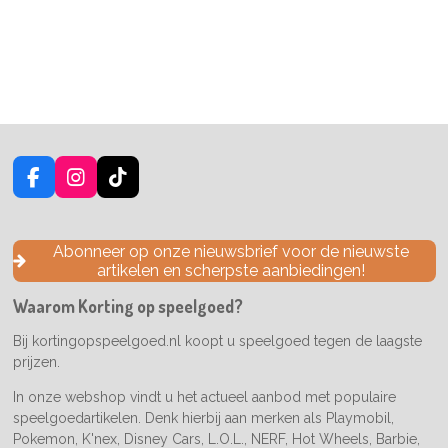
F
I
T
a
n
i
c
s
k
e
t
T
Abonneer op onze nieuwsbrief voor de nieuwste
b
a
o
artikelen en scherpste aanbiedingen!
o
g
k
o
r
Waarom Korting op speelgoed?
k
a
m
Bij kortingopspeelgoed.nl koopt u speelgoed tegen de laagste
prijzen.
In onze webshop vindt u het actueel aanbod met populaire
speelgoedartikelen. Denk hierbij aan merken als Playmobil,
Pokemon, K'nex, Disney Cars, L.O.L., NERF, Hot Wheels, Barbie,