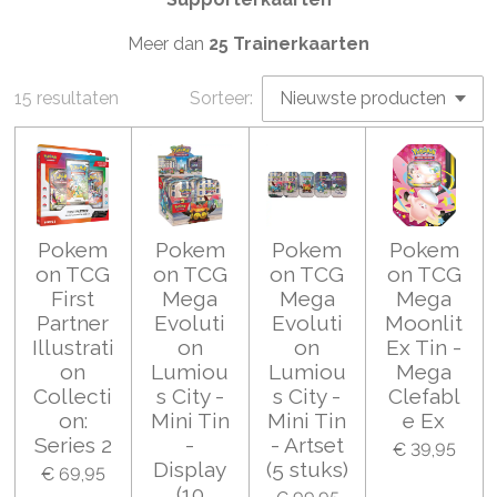
Meer dan
25 Trainerkaarten
15 resultaten
Sorteer:
Pokem
Pokem
Pokem
Pokem
on TCG
on TCG
on TCG
on TCG
First
Mega
Mega
Mega
Partner
Evoluti
Evoluti
Moonlit
Illustrati
on
on
Ex Tin -
on
Lumiou
Lumiou
Mega
Collecti
s City -
s City -
Clefabl
on:
Mini Tin
Mini Tin
e Ex
Series 2
-
- Artset
€ 39,95
Display
(5 stuks)
€ 69,95
(10