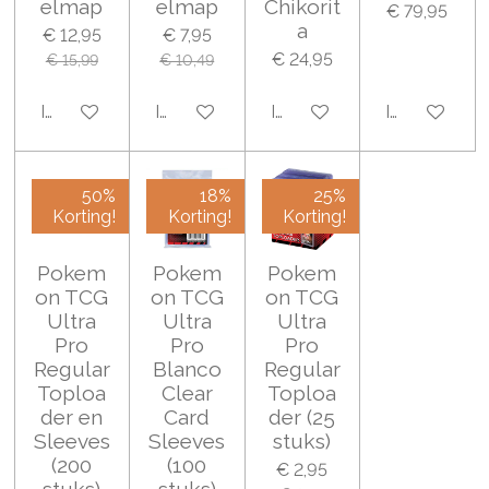
elmap
elmap
Chikorit
€ 79,95
a
€ 12,95
€ 7,95
€ 24,95
€ 15,99
€ 10,49
In winkelwagen
In winkelwagen
In winkelwagen
In winkelwa
50%
18%
25%
Korting!
Korting!
Korting!
Pokem
Pokem
Pokem
on TCG
on TCG
on TCG
Ultra
Ultra
Ultra
Pro
Pro
Pro
Regular
Blanco
Regular
Toploa
Clear
Toploa
der en
Card
der (25
Sleeves
Sleeves
stuks)
(200
(100
€ 2,95
stuks)
stuks)