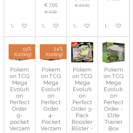
€ 7,95
€ 59,95
€ 8,95
In winkelwagen
In winkelwagen
In winkelwagen
In winkelwa
19%
24%
Korting!
Korting!
Pokem
Pokem
Pokem
Pokem
on TCG
on TCG
on TCG
on TCG
Mega
Mega
Mega
Mega
Evoluti
Evoluti
Evoluti
Evoluti
on
on
on
on
Perfect
Perfect
Perfect
Perfect
Order
Order
Order 3-
Order -
9-
4-
Pack
Elite
pocket
Pocket
Booster
Trainer
Verzam
Verzam
Blister -
Box