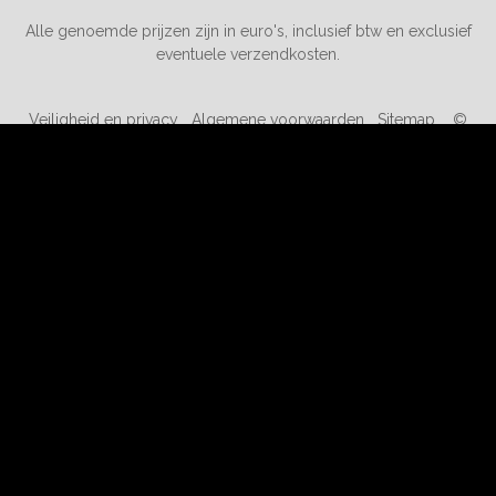
Alle genoemde prijzen zijn in euro's, inclusief btw en exclusief
eventuele verzendkosten.
Veiligheid en privacy
Algemene voorwaarden
Sitemap
©
2019-2026 kortingopspeelgoed.nl