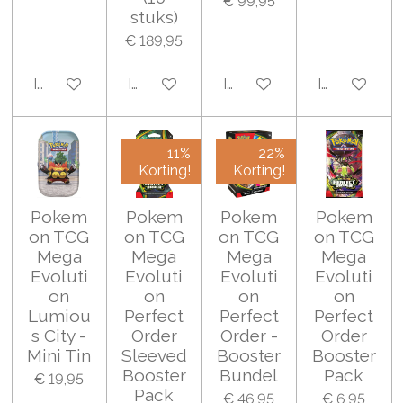
€ 99,95
stuks)
€ 189,95
In winkelwagen
In winkelwagen
In winkelwagen
In winkelwa
11%
22%
Korting!
Korting!
Pokem
Pokem
Pokem
Pokem
on TCG
on TCG
on TCG
on TCG
Mega
Mega
Mega
Mega
Evoluti
Evoluti
Evoluti
Evoluti
on
on
on
on
Lumiou
Perfect
Perfect
Perfect
s City -
Order
Order -
Order
Mini Tin
Sleeved
Booster
Booster
Booster
Bundel
Pack
€ 19,95
Pack
€ 46,95
€ 6,95