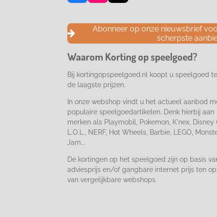
a
n
i
c
s
k
e
t
T
Abonneer op onze nieuwsbrief voor
b
a
o
scherpste aanbi
o
g
k
o
r
Waarom Korting op speelgoed?
k
a
m
Bij kortingopspeelgoed.nl koopt u speelgoed t
de laagste prijzen.
In onze webshop vindt u het actueel aanbod m
populaire speelgoedartikelen. Denk hierbij aan
merken als Playmobil, Pokemon, K'nex, Disney 
L.O.L., NERF, Hot Wheels, Barbie, LEGO, Monst
Jam...
De kortingen op het speelgoed zijn op basis va
adviesprijs en/of gangbare internet prijs ten op
van vergelijkbare webshops.