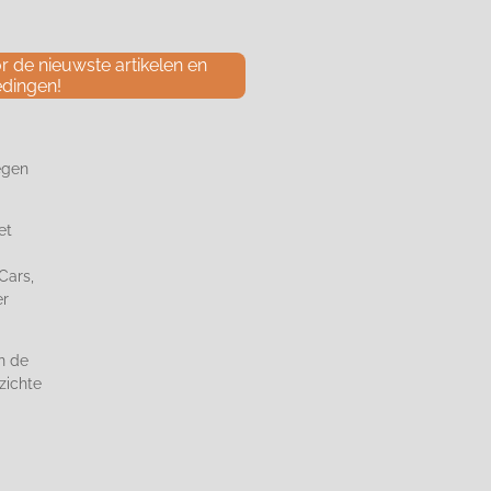
 de nieuwste artikelen en
edingen!
egen
et
Cars,
er
n de
zichte