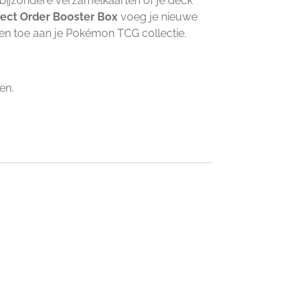
 bijzondere verzamelkaarten of je deck
fect Order Booster Box
voeg je nieuwe
ten toe aan je Pokémon TCG collectie.
en.