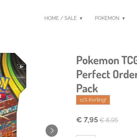
HOME / SALE
POKEMON
Pokemon TCG
Perfect Orde
Pack
11% Korting!
€ 7,95
€ 8,95