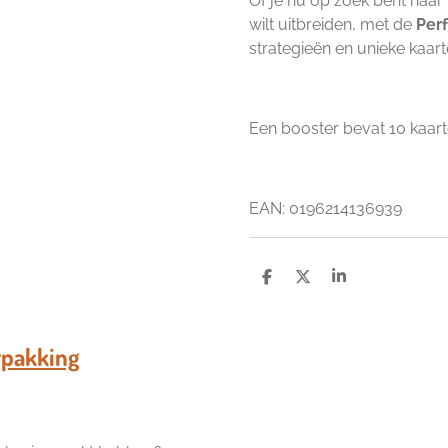
Of je nu op zoek bent naar
wilt uitbreiden, met de
Per
strategieën en unieke kaar
Een booster bevat 10 kaart
EAN:
0196214136939
D
D
S
e
e
h
l
e
a
e
l
r
n
e
pakking