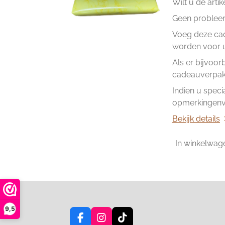
Wilt u de arti
Geen problee
Voeg deze cad
worden voor u 
Als er bijvoor
cadeauverpakk
Indien u speci
opmerkingenve
Bekijk details
In winkelwag
9,5
F
I
T