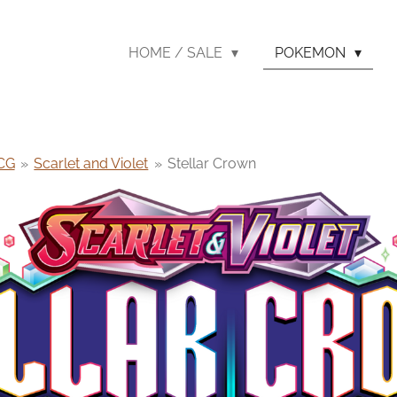
HOME / SALE
POKEMON
CG
»
Scarlet and Violet
»
Stellar Crown