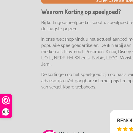
scherpste aanbi
o
g
k
o
r
Waarom Korting op speelgoed?
k
a
m
Bij kortingopspeelgoed.nl koopt u speelgoed t
de laagste prijzen.
In onze webshop vindt u het actueel aanbod m
populaire speelgoedartikelen. Denk hierbij aan
merken als Playmobil, Pokemon, K'nex, Disney 
L.O.L., NERF, Hot Wheels, Barbie, LEGO, Monst
Jam...
De kortingen op het speelgoed zijn op basis va
adviesprijs en/of gangbare internet prijs ten op
van vergelijkbare webshops.
9,5