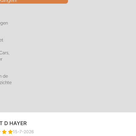
edingen!
egen
et
Cars,
er
n de
zichte