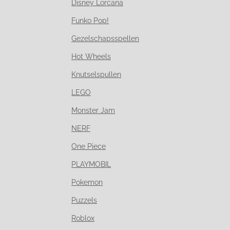
Disney Lorcana
Funko Pop!
Gezelschapsspellen
Hot Wheels
Knutselspullen
LEGO
Monster Jam
NERF
One Piece
PLAYMOBIL
Pokemon
Puzzels
Roblox