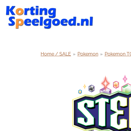
Ga
direct
naar
de
hoofdinhoud
Home / SALE
»
Pokemon
»
Pokemon T