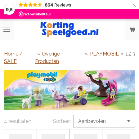
×
664
Reviews
9,5
Home /
»
Overige
»
PLAYMOBIL
»
1.2.3
SALE
Producten
4 resultaten
Sorteer: