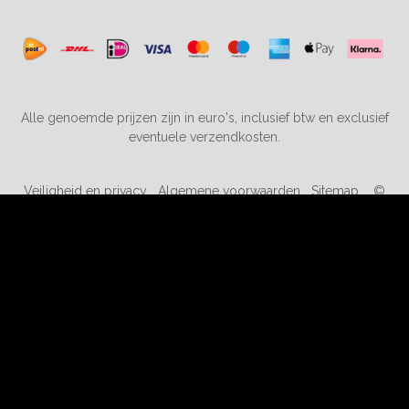
Alle genoemde prijzen zijn in euro's, inclusief btw en exclusief
eventuele verzendkosten.
Veiligheid en privacy
Algemene voorwaarden
Sitemap
©
2019-2026 kortingopspeelgoed.nl