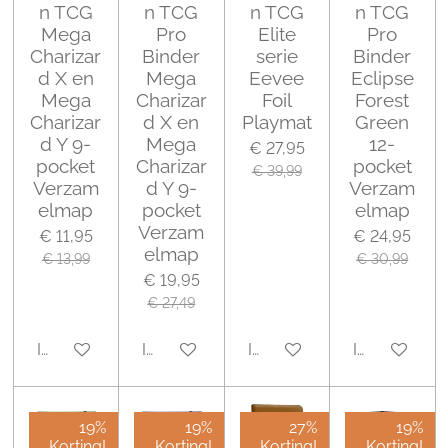
n TCG
n TCG
n TCG
n TCG
Mega
Pro
Elite
Pro
Charizar
Binder
serie
Binder
d X en
Mega
Eevee
Eclipse
Mega
Charizar
Foil
Forest
Charizar
d X en
Playmat
Green
d Y 9-
Mega
12-
€ 27,95
pocket
Charizar
pocket
€ 39,99
Verzam
d Y 9-
Verzam
elmap
pocket
elmap
Verzam
€ 11,95
€ 24,95
elmap
€ 13,99
€ 30,99
€ 19,95
€ 27,49
In winkelwagen
In winkelwagen
In winkelwagen
In winkelwa
19%
19%
27%
19%
Korting!
Korting!
Korting!
Korting!