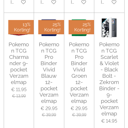
In winkelwagen
In winkelwagen
In winkelwagen
In winkelwa
13%
25%
25%
Korting!
Korting!
Korting!
Pokemo
Pokemo
Pokemo
Pokemo
n TCG
n TCG
n TCG
n TCG
Charma
Pro
Pro
Scarlet
nder 9-
Binder
Binder
& Violet
pocket
Vivid
Vivid
- Black
Verzam
Blauw
Groen
Bolt -
elmap
12-
12-
Zekrom
pocket
pocket
Binder -
€ 11,95
Verzam
Verzam
9-
€ 13,99
elmap
elmap
pocket
Verzam
€ 29,95
€ 29,95
elmap
€ 39,99
€ 39,99
€ 14,95