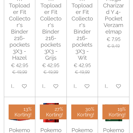
Topload
Topload
Topload
Charizar
er Fit
er Fit
er Fit
d Y 4-
Collecto
Collecto
Collecto
Pocket
r's
r's
r's
Verzam
Binder
Binder
Binder
elmap
216-
216-
216-
€ 7,95
pockets
pockets
pockets
€ 9,49
3X3 -
3X3 -
3X3 -
Hazel
Grijs
Wit
€ 42,95
€ 42,95
€ 42,95
€ 49,99
€ 49,99
€ 49,99
In winkelwagen
In winkelwagen
In winkelwagen
In winkelwa
13%
27%
30%
19%
Korting!
Korting!
Korting!
Korting!
Pokemo
Pokemo
Pokemo
Pokemo