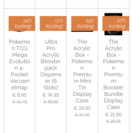
24%
17%
29%
27%
Korting!
Korting!
Korting!
Korting!
Pokemo
Ultra
The
The
n TCG
Pro
Acrylic
Acrylic
Mega
Acrylic
Box -
Box -
Evolutio
Booster
Pokemo
Pokemo
n 4-
pack
n
n
Pocket
Dispens
Premiu
Premiu
Verzam
er (6
m Mini
m
elmap
Slots)
Tin
Booster
Display
Bundle
€ 8,95
€ 74,95
Case
Display
€ 10,49
€ 89,99
Case
€ 24,95
€ 21,95
€ 34,95
€ 29,95