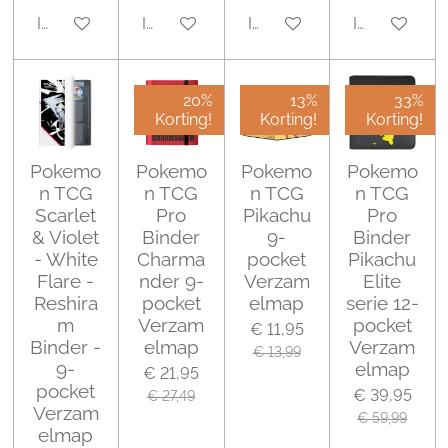
In winkelwagen
In winkelwagen
In winkelwagen
In winkelwa
20%
13%
33%
Korting!
Korting!
Korting!
Pokemo
Pokemo
Pokemo
Pokemo
n TCG
n TCG
n TCG
n TCG
Scarlet
Pro
Pikachu
Pro
& Violet
Binder
9-
Binder
- White
Charma
pocket
Pikachu
Flare -
nder 9-
Verzam
Elite
Reshira
pocket
elmap
serie 12-
m
Verzam
pocket
€ 11,95
Binder -
elmap
Verzam
€ 13,99
9-
elmap
€ 21,95
pocket
€ 39,95
€ 27,49
Verzam
€ 59,99
elmap