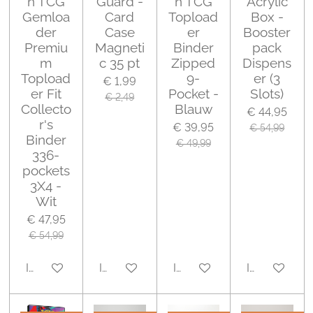
n TCG
Guard -
n TCG
Acrylic
Gemloa
Card
Topload
Box -
der
Case
er
Booster
Premiu
Magneti
Binder
pack
m
c 35 pt
Zipped
Dispens
Topload
9-
er (3
€ 1,99
er Fit
Pocket -
Slots)
€ 2,49
Collecto
Blauw
€ 44,95
r's
€ 39,95
€ 54,99
Binder
€ 49,99
336-
pockets
3X4 -
Wit
€ 47,95
€ 54,99
In winkelwagen
In winkelwagen
In winkelwagen
In winkelwa