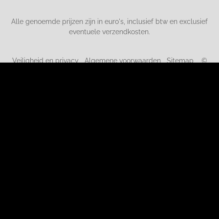
Alle genoemde prijzen zijn in euro's, inclusief btw en exclusief
eventuele verzendkosten.
Veiligheid en privacy
Algemene voorwaarden
Sitemap
©
2019-2026 kortingopspeelgoed.nl