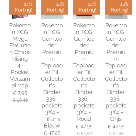
24%
14%
14%
14%
Korting!
Korting!
Korting!
Korting!
Pokemo
Pokemo
Pokemo
Pokemo
n TCG
n TCG
n TCG
n TCG
Mega
Gemloa
Gemloa
Gemloa
Evolutio
der
der
der
n Chaos
Premiu
Premiu
Premiu
Rising
m
m
m
4-
Topload
Topload
Topload
Pocket
er Fit
er Fit
er Fit
Verzam
Collecto
Collecto
Collecto
elmap
r's
r's
r's
Binder
Binder
Binder
€ 7,95
336-
336-
336-
€ 10,49
pockets
pockets
pockets
3X4 -
3X4 -
3X4 -
Tiffany
Rood
Grijs
Blauw
€ 47,95
€ 47,95
€ 47,95
€ 54,99
€ 54,99