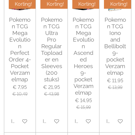
Korting!
Korting!
Korting!
Korting!
Pokemo
Pokemo
Pokemo
Pokemo
n TCG
n TCG
n TCG
n TCG
Mega
Ultra
Mega
Iono
Evolutio
Pro
Evolutio
and
n
Regular
n
Bellibolt
Perfect
Topload
Ascend
9-
Order 4-
er en
ed
pocket
Pocket
Sleeves
Heroes
Verzam
Verzam
(200
9-
elmap
elmap
stuks)
pocket
€ 11,95
Verzam
€ 7,95
€ 21,95
€ 13,99
elmap
€ 10,49
€ 43,98
€ 14,95
€ 15,99
In winkelwagen
In winkelwagen
In winkelwagen
In winkelwa