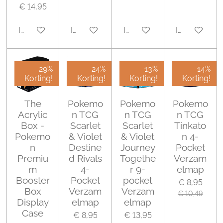
€ 14,95
In winkelwagen
In winkelwagen
In winkelwagen
In winkelwa
29%
24%
13%
14%
Korting!
Korting!
Korting!
Korting!
The
Pokemo
Pokemo
Pokemo
Acrylic
n TCG
n TCG
n TCG
Box -
Scarlet
Scarlet
Tinkato
Pokemo
& Violet
& Violet
n 4-
n
Destine
Journey
Pocket
Premiu
d Rivals
Togethe
Verzam
m
4-
r 9-
elmap
Booster
Pocket
pocket
€ 8,95
Box
Verzam
Verzam
€ 10,49
Display
elmap
elmap
Case
€ 8,95
€ 13,95