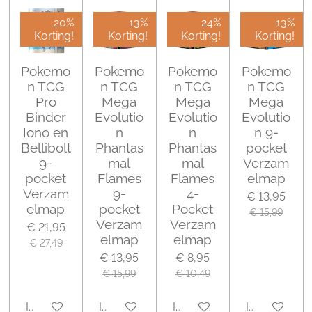
20%
13%
24%
13%
Korting!
Korting!
Korting!
Korting!
Pokemo
Pokemo
Pokemo
Pokemo
n TCG
n TCG
n TCG
n TCG
Pro
Mega
Mega
Mega
Binder
Evolutio
Evolutio
Evolutio
Iono en
n
n
n 9-
Bellibolt
Phantas
Phantas
pocket
9-
mal
mal
Verzam
pocket
Flames
Flames
elmap
Verzam
9-
4-
€ 13,95
elmap
pocket
Pocket
€ 15,99
Verzam
Verzam
€ 21,95
elmap
elmap
€ 27,49
€ 13,95
€ 8,95
€ 15,99
€ 10,49
In winkelwagen
In winkelwagen
In winkelwagen
In winkelwa