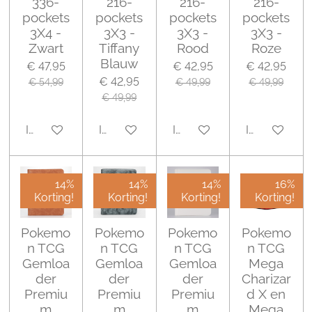
336-
216-
216-
216-
pockets
pockets
pockets
pockets
3X4 -
3X3 -
3X3 -
3X3 -
Zwart
Tiffany
Rood
Roze
Blauw
€ 47,95
€ 42,95
€ 42,95
€ 42,95
€ 54,99
€ 49,99
€ 49,99
€ 49,99
In winkelwagen
In winkelwagen
In winkelwagen
In winkelwa
14%
14%
14%
16%
Korting!
Korting!
Korting!
Korting!
Pokemo
Pokemo
Pokemo
Pokemo
n TCG
n TCG
n TCG
n TCG
Gemloa
Gemloa
Gemloa
Mega
der
der
der
Charizar
Premiu
Premiu
Premiu
d X en
m
m
m
Mega