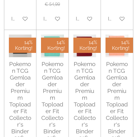
€ 54,99
In winkelwagen
In winkelwagen
In winkelwagen
In winkelwa
14%
14%
14%
14%
Korting!
Korting!
Korting!
Korting!
Pokemo
Pokemo
Pokemo
Pokemo
n TCG
n TCG
n TCG
n TCG
Gemloa
Gemloa
Gemloa
Gemloa
der
der
der
der
Premiu
Premiu
Premiu
Premiu
m
m
m
m
Topload
Topload
Topload
Topload
er Fit
er Fit
er Fit
er Fit
Collecto
Collecto
Collecto
Collecto
r's
r's
r's
r's
Binder
Binder
Binder
Binder