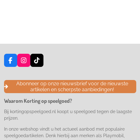
F
I
T
a
n
i
c
s
k
e
t
T
Abonneer op onze nieuwsbrief voor de nieuwste
b
a
o
artikelen en scherpste aanbiedingen!
o
g
k
o
r
Waarom Korting op speelgoed?
k
a
m
Bij kortingopspeelgoed.nl koopt u speelgoed tegen de laagste
prijzen.
In onze webshop vindt u het actueel aanbod met populaire
speelgoedartikelen. Denk hierbij aan merken als Playmobil,