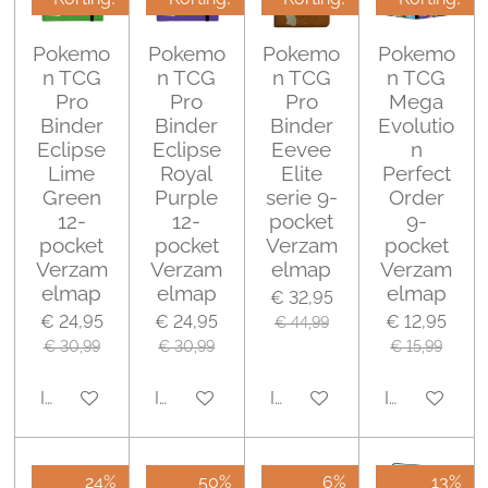
Pokemo
Pokemo
Pokemo
Pokemo
n TCG
n TCG
n TCG
n TCG
Pro
Pro
Pro
Mega
Binder
Binder
Binder
Evolutio
Eclipse
Eclipse
Eevee
n
Lime
Royal
Elite
Perfect
Green
Purple
serie 9-
Order
12-
12-
pocket
9-
pocket
pocket
Verzam
pocket
Verzam
Verzam
elmap
Verzam
elmap
elmap
elmap
€ 32,95
€ 24,95
€ 24,95
€ 12,95
€ 44,99
€ 30,99
€ 30,99
€ 15,99
In winkelwagen
In winkelwagen
In winkelwagen
In winkelwa
24%
50%
6%
13%