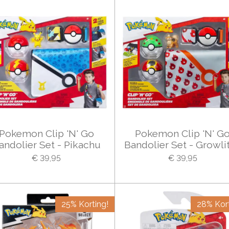
Pokemon Clip 'N' Go
Pokemon Clip 'N' G
andolier Set - Pikachu
Bandolier Set - Growli
€ 39,95
€ 39,95
25% Korting!
28% Kort