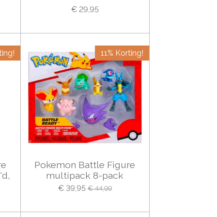
€ 29,95
ing!
11% Korting!
re
Pokemon Battle Figure
'd,
multipack 8-pack
€ 39,95
€ 44,99