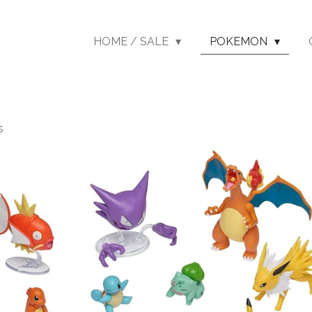
HOME / SALE
POKEMON
s