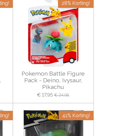
ing!
28% Korting!
Pokemon Battle Figure
l
Pack - Deino, Ivysaur,
Pikachu
€ 17,95
€ 24,95
ing!
41% Korting!