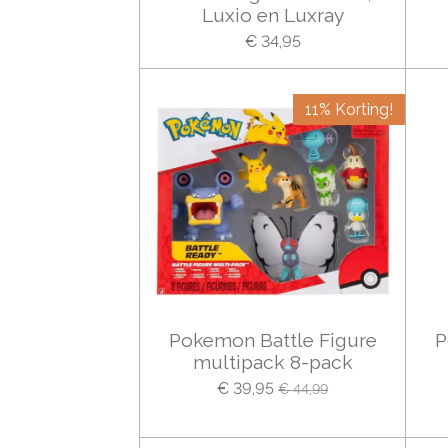
Luxio en Luxray
€ 34,95
11% Korting!
Pokemon Battle Figure
P
multipack 8-pack
€ 39,95
€ 44,99