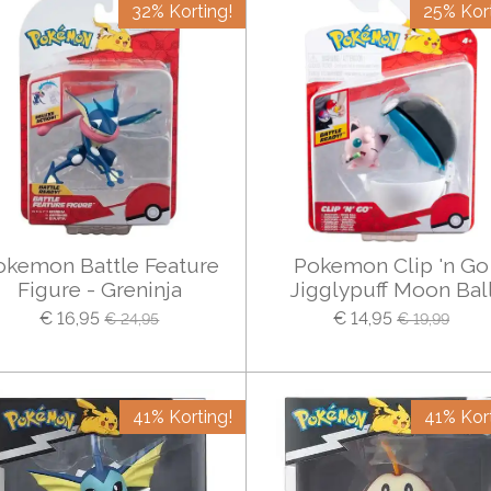
32% Korting!
25% Kort
okemon Battle Feature
Pokemon Clip 'n Go
Figure - Greninja
Jigglypuff Moon Bal
€ 16,95
€ 14,95
€ 24,95
€ 19,99
41% Korting!
41% Kort