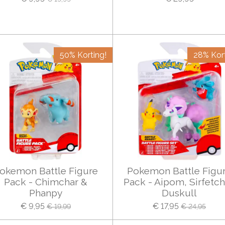
50% Korting!
28% Kort
okemon Battle Figure
Pokemon Battle Figu
Pack - Chimchar &
Pack - Aipom, Sirfetch
Phanpy
Duskull
€ 9,95
€ 17,95
€ 19,99
€ 24,95