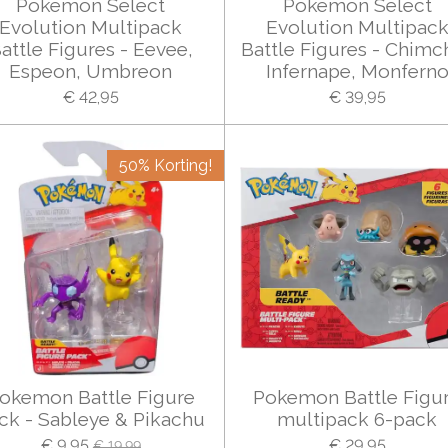
Pokemon Select
Pokemon Select
Evolution Multipack
Evolution Multipac
attle Figures - Eevee,
Battle Figures - Chimch
Espeon, Umbreon
Infernape, Monfern
€ 42,95
€ 39,95
50% Korting!
okemon Battle Figure
Pokemon Battle Figu
ck - Sableye & Pikachu
multipack 6-pack
€ 9,95
€ 29,95
€ 19,99