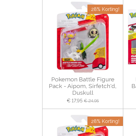
28% Korting!
Pokemon Battle Figure
Pack - Aipom, Sirfetch'd,
B
Duskull
€ 17,95
€ 24,95
28% Korting!