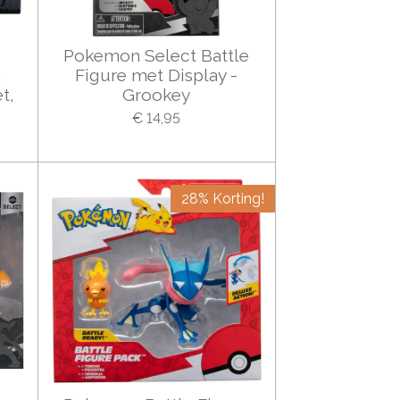
Pokemon Select Battle
k
Figure met Display -
t,
Grookey
€ 14,95
28% Korting!