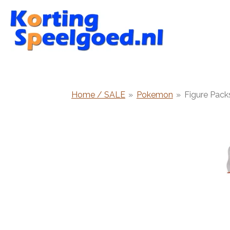
Ga
direct
naar
de
hoofdinhoud
Home / SALE
»
Pokemon
»
Figure Pack