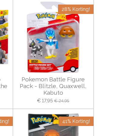
28% Korting!
o
Pokemon Battle Figure
the
Pack - Blitzle, Quaxwell,
Kabuto
€ 17,95
€ 24,95
ing!
41% Korting!