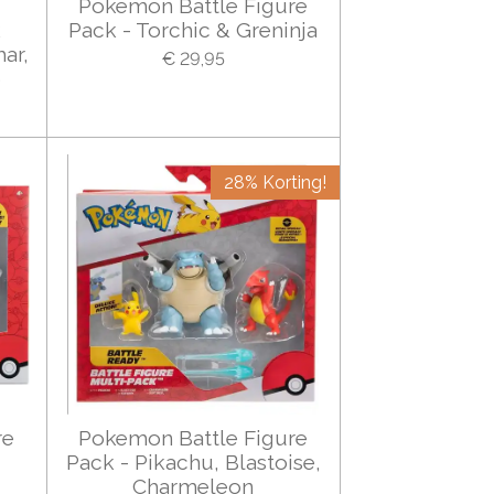
Pokemon Battle Figure
k
Pack - Torchic & Greninja
ar,
€ 29,95
o
28% Korting!
re
Pokemon Battle Figure
Pack - Pikachu, Blastoise,
Charmeleon