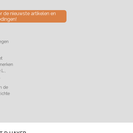
 de nieuwste artikelen en
edingen!
tegen
et
 merken
L.,
.
an de
zichte