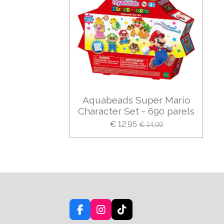
Aquabeads Super Mario
Character Set - 690 parels
€ 12,95
€ 14,99
F
I
T
a
n
i