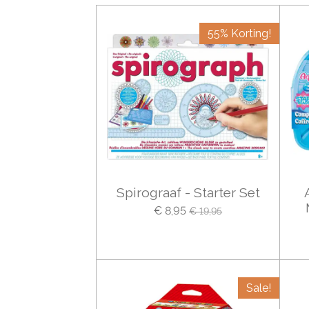
55% Korting!
Spirograaf - Starter Set
€ 8,95
€ 19,95
Sale!