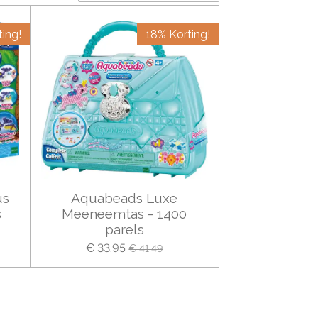
ing!
18% Korting!
us
Aquabeads Luxe
s
Meeneemtas - 1400
parels
€ 33,95
€ 41,49