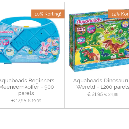
10% Korting!
12% Kort
Aquabeads Beginners
Aquabeads Dinosaur
Meeneemkoffer - 900
Wereld - 1200 parel
parels
€ 21,95
€ 24,99
€ 17,95
€ 19,99