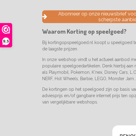
c
s
k
e
t
T
Abonneer op onze nieuwsbrief voor
b
a
o
scherpste aanbi
o
g
k
o
r
Waarom Korting op speelgoed?
k
a
m
9,5
Bij kortingopspeelgoed.nl koopt u speelgoed 
de laagste prijzen.
In onze webshop vindt u het actueel aanbod m
populaire speelgoedartikelen. Denk hierbij aan
als Playmobil, Pokemon, K'nex, Disney Cars, L.O.
NERF, Hot Wheels, Barbie, LEGO, Monster Jam..
De kortingen op het speelgoed zijn op basis v
adviesprijs en/of gangbare internet prijs ten op
van vergelijkbare webshops.