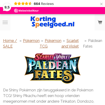
×
664
Reviews
9,5
Home /
»
Pokemon
»
Pokemon
»
Scarlet
»
Paldean
SALE
TCG
and Violet
Fates
De Shiny Pokémon zijn teruggekeerd in de Pokémon
TCG! Shiny Pikachu heeft een hoop vrienden
meegenomen met onder andere Tinkaton, Dondozo,