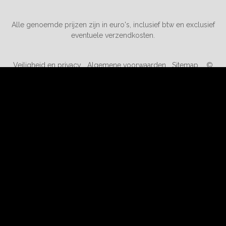
Alle genoemde prijzen zijn in euro's, inclusief btw en exclusief
eventuele verzendkosten.
Veiligheid en privacy
Algemene voorwaarden
Sitemap
©
2019-2026 kortingopspeelgoed.nl