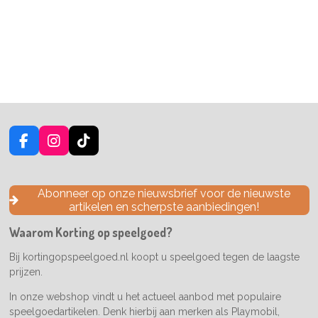
F
I
T
a
n
i
c
s
k
e
t
T
Abonneer op onze nieuwsbrief voor de nieuwste
b
a
o
artikelen en scherpste aanbiedingen!
o
g
k
o
r
Waarom Korting op speelgoed?
k
a
m
Bij kortingopspeelgoed.nl koopt u speelgoed tegen de laagste
prijzen.
In onze webshop vindt u het actueel aanbod met populaire
speelgoedartikelen. Denk hierbij aan merken als Playmobil,