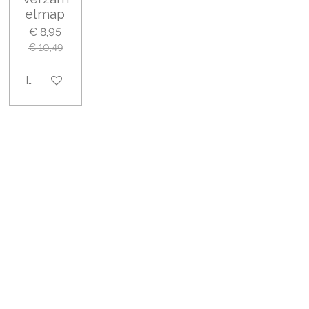
elmap
€ 8,95
€ 10,49
In winkelwagen