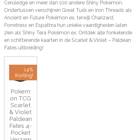
Ceruledge en meer dan 100 andere Shiny Pokémon.
Ondertussen verschijnen Great Tusk en Iron Threads als
Ancient en Future Pokémon ex, terwijl Charizard,
Forretress en Espathra hun unieke vaardigheden laten
zien als Shiny Tera Pokémon ex. Ontdek alle fonkelende
en schitterende kaarten in de Scarlet & Violet – Paldean
Fates uitbreiding!
14%
Korting!
Pokem
on TCG
Scarlet
& Violet
Paldean
Fates 4-
Pocket
Verzam