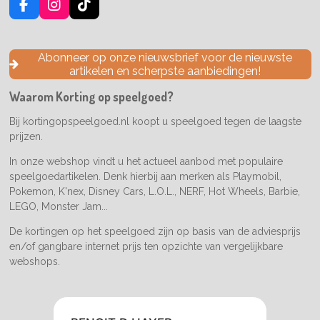
F
I
T
a
n
i
c
s
k
e
t
T
Abonneer op onze nieuwsbrief voor de nieuwste
b
a
o
artikelen en scherpste aanbiedingen!
o
g
k
o
r
Waarom Korting op speelgoed?
k
a
m
Bij kortingopspeelgoed.nl koopt u speelgoed tegen de laagste
prijzen.
In onze webshop vindt u het actueel aanbod met populaire
speelgoedartikelen. Denk hierbij aan merken als Playmobil,
Pokemon, K'nex, Disney Cars, L.O.L., NERF, Hot Wheels, Barbie,
LEGO, Monster Jam...
De kortingen op het speelgoed zijn op basis van de adviesprijs
en/of gangbare internet prijs ten opzichte van vergelijkbare
webshops.