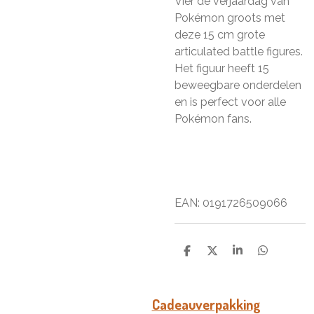
Vier de verjaardag van
Pokémon groots met
deze 15 cm grote
articulated battle figures.
Het figuur heeft 15
beweegbare onderdelen
en is perfect voor alle
Pokémon fans.
EAN:
0
191726509066
D
D
S
D
e
e
h
e
l
e
a
l
e
l
r
e
n
e
n
Cadeauverpakking