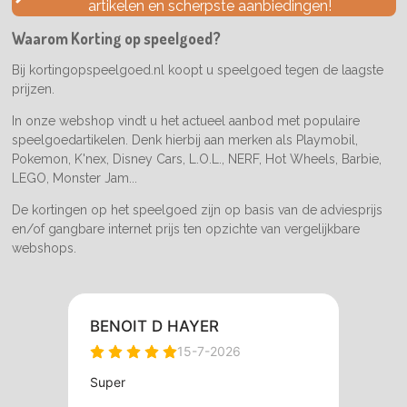
artikelen en scherpste aanbiedingen!
o
g
k
o
r
Waarom Korting op speelgoed?
k
a
m
Bij kortingopspeelgoed.nl koopt u speelgoed tegen de laagste
prijzen.
In onze webshop vindt u het actueel aanbod met populaire
speelgoedartikelen. Denk hierbij aan merken als Playmobil,
Pokemon, K'nex, Disney Cars, L.O.L., NERF, Hot Wheels, Barbie,
LEGO, Monster Jam...
De kortingen op het speelgoed zijn op basis van de adviesprijs
en/of gangbare internet prijs ten opzichte van vergelijkbare
webshops.