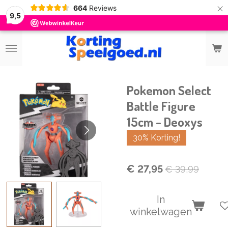
×
664
Reviews
9,5
Pokemon Select
Battle Figure
15cm - Deoxys
30% Korting!
€ 27,95
€ 39,99
In
winkelwagen