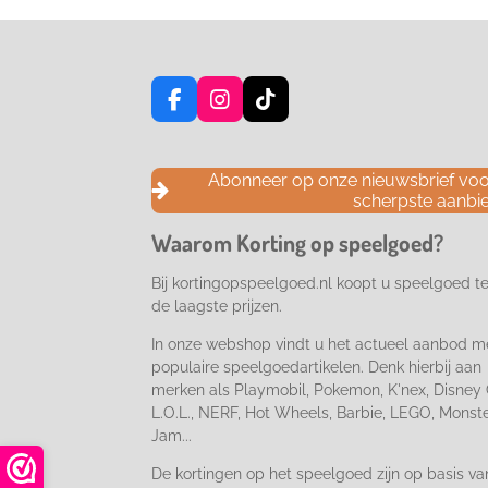
F
I
T
a
n
i
c
s
k
e
t
T
Abonneer op onze nieuwsbrief voor
b
a
o
scherpste aanbi
o
g
k
o
r
Waarom Korting op speelgoed?
k
a
m
Bij kortingopspeelgoed.nl koopt u speelgoed t
de laagste prijzen.
In onze webshop vindt u het actueel aanbod m
populaire speelgoedartikelen. Denk hierbij aan
merken als Playmobil, Pokemon, K'nex, Disney 
L.O.L., NERF, Hot Wheels, Barbie, LEGO, Monst
Jam...
De kortingen op het speelgoed zijn op basis va