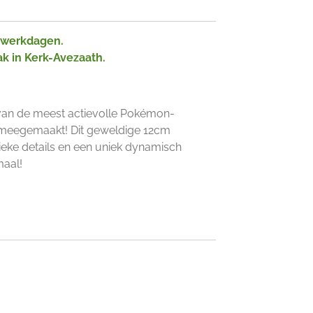
2 werkdagen.
ak in Kerk-Avezaath.
 van de meest actievolle Pokémon-
t meegemaakt! Dit geweldige 12cm
eke details en een uniek dynamisch
maal!