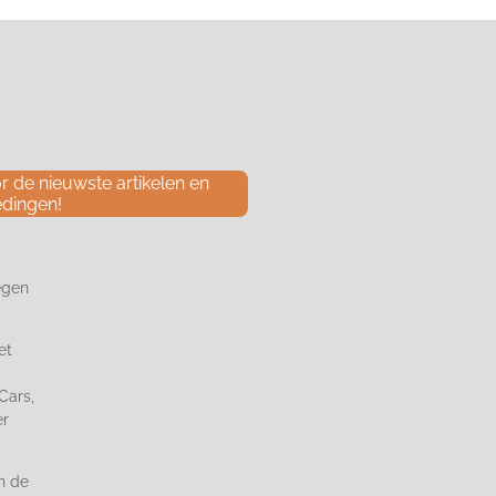
 de nieuwste artikelen en
edingen!
egen
et
Cars,
er
n de