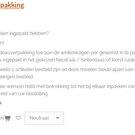
n
e
pakking
kelen ingepakt hebben?
m!
eauverpakking toe aan de winkelwagen per gewenst in te pakk
ingepakt in het gekozen Neutraal / Sinterklaas of Kerst cad
beeld 2 artikelen besteld zijn en deze moeten beide apart va
ingen besteld.
ale wensen hebt met betrekking tot het bij elkaar inpakken van 
ld van uw bestelling.
en