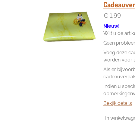
Cadeauver
€ 1,99
Nieuw!
Wilt u de arti
Geen problee
Voeg deze cad
worden voor u 
Als er bijvoor
cadeauverpakk
Indien u speci
opmerkingenve
Bekijk details
In winkelwag