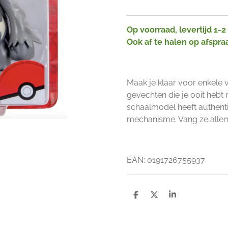
Op voorraad, levertijd 1-
Ook af te halen op afspra
Maak je klaar voor enkele
gevechten die je ooit heb
schaalmodel heeft authenti
mechanisme. Vang ze alle
EAN: 0191726755937
D
D
S
e
e
h
l
e
a
e
l
r