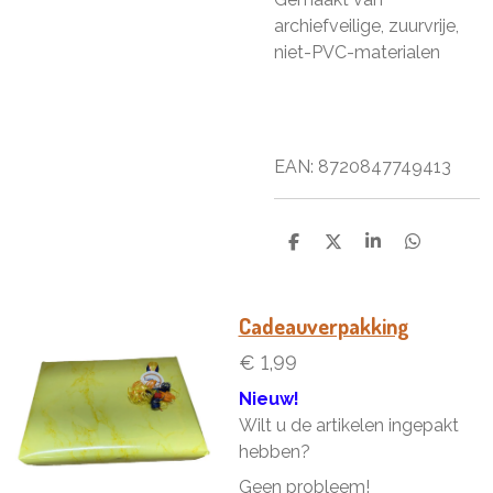
archiefveilige, zuurvrije,
niet-PVC-materialen
EAN:
8720847749413
D
D
S
D
e
e
h
e
l
e
a
l
e
l
r
e
n
e
n
Cadeauverpakking
€ 1,99
Nieuw!
Wilt u de artikelen ingepakt
hebben?
Geen probleem!