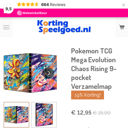
×
664
Reviews
9,5
Pokemon TCG
Mega Evolution
Chaos Rising 9-
pocket
Verzamelmap
19% Korting!
€ 12,95
€ 15,99