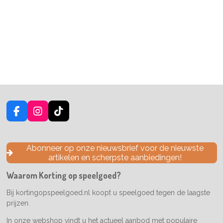
F
I
T
a
n
i
c
s
k
e
t
T
Abonneer op onze nieuwsbrief voor de nieuwste
b
a
o
artikelen en scherpste aanbiedingen!
o
g
k
o
r
Waarom Korting op speelgoed?
k
a
m
Bij kortingopspeelgoed.nl koopt u speelgoed tegen de laagste
prijzen.
In onze webshop vindt u het actueel aanbod met populaire