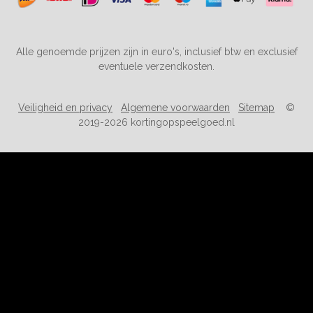
Alle genoemde prijzen zijn in euro's, inclusief btw en exclusief
eventuele verzendkosten.
Veiligheid en privacy
Algemene voorwaarden
Sitemap
©
2019-2026 kortingopspeelgoed.nl