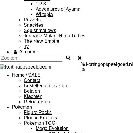
1.2.3
Adventures of Ayuma
Wiltopia
Puzzels
Snackles
Squishmallows
Teenage Mutant Ninja Turtles
The New Empire
Ty
Account
% kortingopspeelgoed.nl
%
Home / SALE
Contact
Bestellen en leveren
Betalen
Klachten
Retourneren
Pokemon
Figure Packs
Pluche Knuffels
Pokemon TCG
Mega Evolution