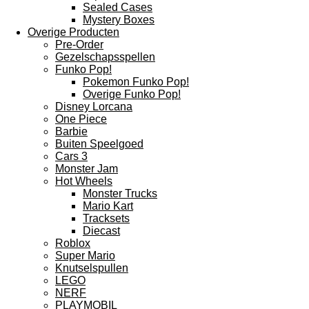
Sealed Cases
Mystery Boxes
Overige Producten
Pre-Order
Gezelschapsspellen
Funko Pop!
Pokemon Funko Pop!
Overige Funko Pop!
Disney Lorcana
One Piece
Barbie
Buiten Speelgoed
Cars 3
Monster Jam
Hot Wheels
Monster Trucks
Mario Kart
Tracksets
Diecast
Roblox
Super Mario
Knutselspullen
LEGO
NERF
PLAYMOBIL