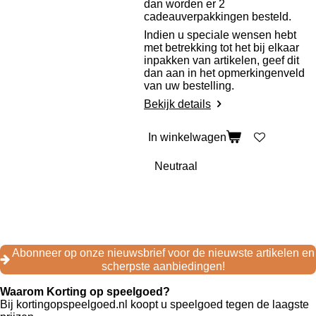
dan worden er 2
cadeauverpakkingen besteld.
Indien u speciale wensen hebt
met betrekking tot het bij elkaar
inpakken van artikelen, geef dit
dan aan in het opmerkingenveld
van uw bestelling.
Bekijk details
In winkelwagen
F
I
T
a
n
i
c
s
k
e
t
T
Abonneer op onze nieuwsbrief voor de nieuwste artikelen en
b
a
o
scherpste aanbiedingen!
o
g
k
o
r
Waarom Korting op speelgoed?
k
a
Bij kortingopspeelgoed.nl koopt u speelgoed tegen de laagste
m