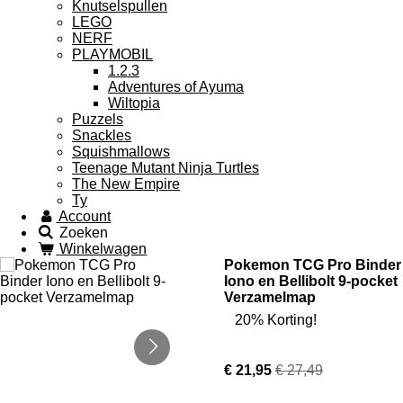
Knutselspullen
LEGO
NERF
PLAYMOBIL
1.2.3
Adventures of Ayuma
Wiltopia
Puzzels
Snackles
Squishmallows
Teenage Mutant Ninja Turtles
The New Empire
Ty
Account
Zoeken
Winkelwagen
Pokemon TCG Pro Binder
Iono en Bellibolt 9-pocket
Verzamelmap
20% Korting!
€ 21,95
€ 27,49