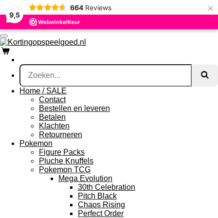
×
664
Reviews
Ga
9,5
direct
naar
de
hoofdinhoud
Home / SALE
Contact
Bestellen en leveren
Betalen
Klachten
Retourneren
Pokemon
Figure Packs
Pluche Knuffels
Pokemon TCG
Mega Evolution
30th Celebration
Pitch Black
Chaos Rising
Perfect Order