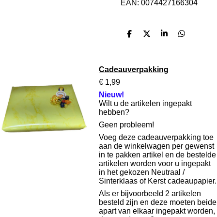
EAN:
0074427166304
D
D
S
D
e
e
h
e
l
e
a
l
e
l
r
e
n
e
n
Cadeauverpakking
€ 1,99
Nieuw!
Wilt u de artikelen ingepakt
hebben?
Geen probleem!
Voeg deze cadeauverpakking toe
aan de winkelwagen per gewenst
in te pakken artikel en de bestelde
artikelen worden voor u ingepakt
in het gekozen Neutraal /
Sinterklaas of Kerst cadeaupapier.
Als er bijvoorbeeld 2 artikelen
besteld zijn en deze moeten beide
apart van elkaar ingepakt worden,