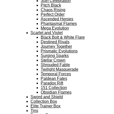
30th Celebration
Pitch Black
Chaos Rising
Perfect Order
Ascended Heroes
Phantasmal Flames
Mega Evolution
Scarlet and Violet
Black Bolt & White Flare
Destined Rivals
Journey Together
Prismatic Evolutions
Surging Sparks
Stellar Crown
Shrouded Fable
Twilight Masquerade
Temporal Forces
Paldean Fates
Paradox Rift
151 Collection
Obsidian Flames
Sword and Shield
Collection Box
Elite Trainer Box
Tins