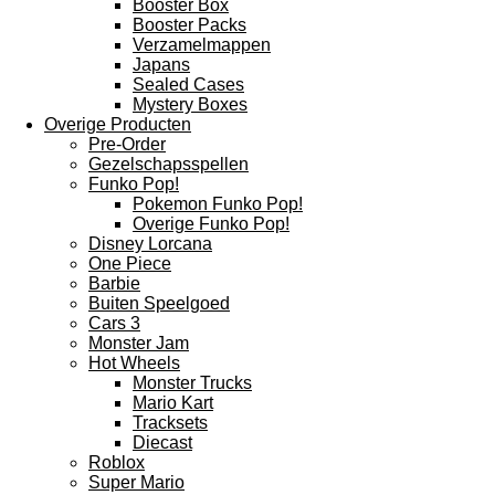
Booster Box
Booster Packs
Verzamelmappen
Japans
Sealed Cases
Mystery Boxes
Overige Producten
Pre-Order
Gezelschapsspellen
Funko Pop!
Pokemon Funko Pop!
Overige Funko Pop!
Disney Lorcana
One Piece
Barbie
Buiten Speelgoed
Cars 3
Monster Jam
Hot Wheels
Monster Trucks
Mario Kart
Tracksets
Diecast
Roblox
Super Mario