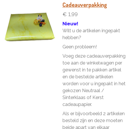
n
e
n
Cadeauverpakking
€ 1,99
Nieuw!
Wilt u de artikelen ingepakt
hebben?
Geen probleem!
Voeg deze cadeauverpakking
toe aan de winkelwagen per
gewenst in te pakken artikel
en de bestelde artikelen
worden voor u ingepakt in het
gekozen Neutraal /
Sinterklaas of Kerst
cadeaupapier.
Als er bijvoorbeeld 2 artikelen
besteld zijn en deze moeten
beide apart van elkaar