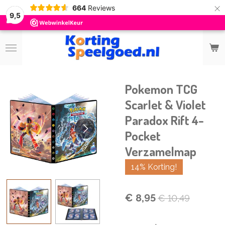
×
664
Reviews
9,5
Pokemon TCG
Scarlet & Violet
Paradox Rift 4-
Pocket
Verzamelmap
14% Korting!
€ 8,95
€ 10,49