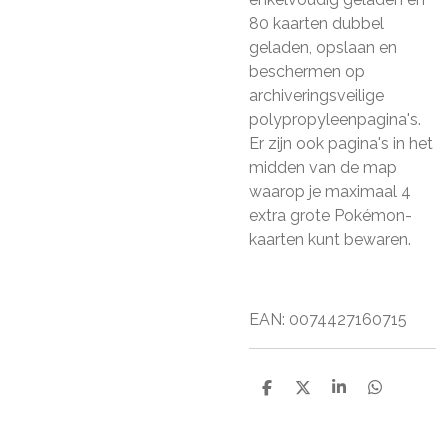
80 kaarten dubbel
geladen, opslaan en
beschermen op
archiveringsveilige
polypropyleenpagina's.
Er zijn ook pagina's in het
midden van de map
waarop je maximaal 4
extra grote Pokémon-
kaarten kunt bewaren.
EAN: 0074427160715
D
D
S
D
e
e
h
e
l
e
a
l
e
l
r
e