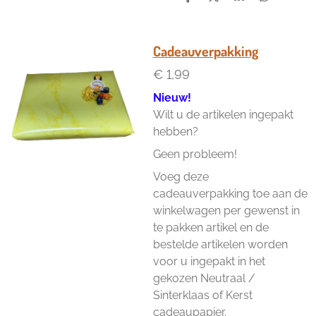
D
D
S
D
e
e
h
e
l
e
a
l
e
l
r
e
n
e
n
Cadeauverpakking
€ 1,99
Nieuw!
Wilt u de artikelen ingepakt
hebben?
Geen probleem!
Voeg deze
cadeauverpakking toe aan de
winkelwagen per gewenst in
te pakken artikel en de
bestelde artikelen worden
voor u ingepakt in het
gekozen Neutraal /
Sinterklaas of Kerst
cadeaupapier.