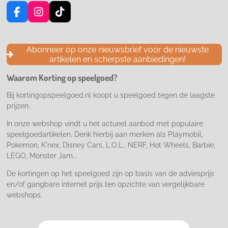
F
I
T
a
n
i
c
s
k
e
t
T
Abonneer op onze nieuwsbrief voor de nieuwste
b
a
o
artikelen en scherpste aanbiedingen!
o
g
k
o
r
Waarom Korting op speelgoed?
k
a
m
Bij kortingopspeelgoed.nl koopt u speelgoed tegen de laagste
prijzen.
In onze webshop vindt u het actueel aanbod met populaire
speelgoedartikelen. Denk hierbij aan merken als Playmobil,
Pokemon, K'nex, Disney Cars, L.O.L., NERF, Hot Wheels, Barbie,
LEGO, Monster Jam...
De kortingen op het speelgoed zijn op basis van de adviesprijs
en/of gangbare internet prijs ten opzichte van vergelijkbare
webshops.