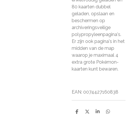
80 kaarten dubbel
geladen, opslaan en
beschermen op
archiveringsveilige
polypropyleenpagina's.
Er zijn ook pagina's in het
midden van de map
waarop je maximaal 4
extra grote Pokémon-
kaarten kunt bewaren.
EAN:
0074427160838
D
D
S
D
e
e
h
e
l
e
a
l
e
l
r
e