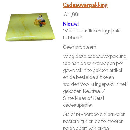
n
e
n
Cadeauverpakking
€ 1,99
Nieuw!
Wilt u de artikelen ingepakt
hebben?
Geen probleem!
Voeg deze cadeauverpakking
toe aan de winkelwagen per
gewenst in te pakken artikel
en de bestelde artikelen
worden voor u ingepakt in het
gekozen Neutraal /
Sinterklaas of Kerst
cadeaupapier.
Als er bijvoorbeeld 2 artikelen
besteld zijn en deze moeten
beide apart van elkaar