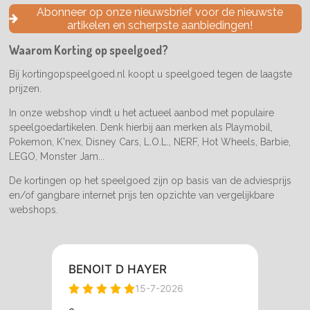
e
t
T
Abonneer op onze nieuwsbrief voor de nieuwste
b
a
o
artikelen en scherpste aanbiedingen!
o
g
k
o
r
Waarom Korting op speelgoed?
k
a
m
Bij kortingopspeelgoed.nl koopt u speelgoed tegen de laagste
prijzen.
In onze webshop vindt u het actueel aanbod met populaire
speelgoedartikelen. Denk hierbij aan merken als Playmobil,
Pokemon, K'nex, Disney Cars, L.O.L., NERF, Hot Wheels, Barbie,
LEGO, Monster Jam...
De kortingen op het speelgoed zijn op basis van de adviesprijs
en/of gangbare internet prijs ten opzichte van vergelijkbare
webshops.