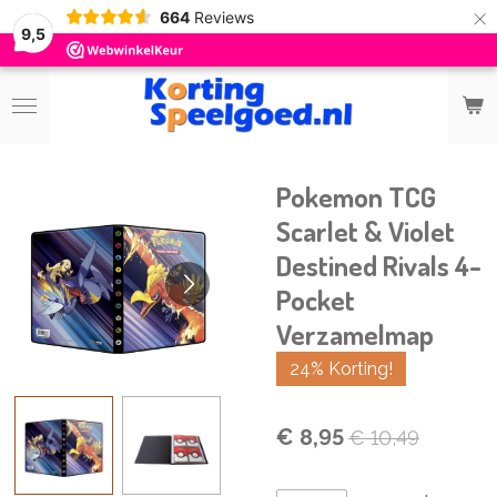
×
664
Reviews
9,5
Pokemon TCG
Scarlet & Violet
Destined Rivals 4-
Pocket
Verzamelmap
24% Korting!
€ 8,95
€ 10,49