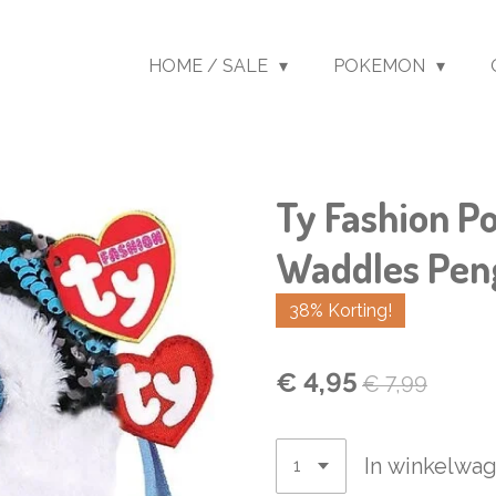
HOME / SALE
POKEMON
Ty Fashion P
Waddles Pen
38% Korting!
€ 4,95
€ 7,99
In winkelwa