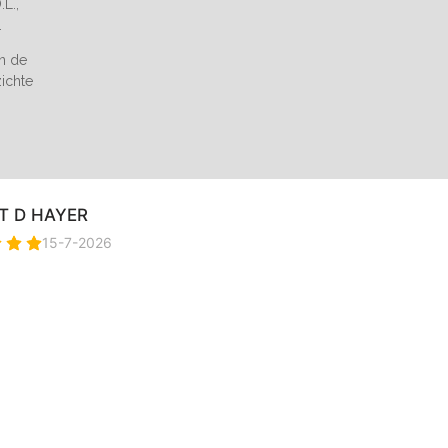
L.,
.
an de
zichte