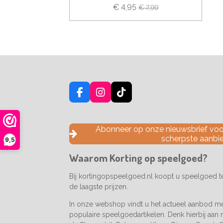
€ 4,95
€ 7,99
F
I
T
a
n
i
c
s
k
e
t
T
Abonneer op onze nieuwsbrief voor
b
a
o
scherpste aanbi
9,5
o
g
k
o
r
Waarom Korting op speelgoed?
k
a
m
Bij kortingopspeelgoed.nl koopt u speelgoed 
de laagste prijzen.
In onze webshop vindt u het actueel aanbod m
populaire speelgoedartikelen. Denk hierbij aan