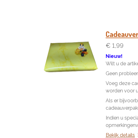
Cadeauve
€ 1,99
Nieuw!
Wilt u de arti
Geen problee
Voeg deze cad
worden voor u 
Als er bijvoor
cadeauverpakk
Indien u speci
opmerkingenve
Bekijk details