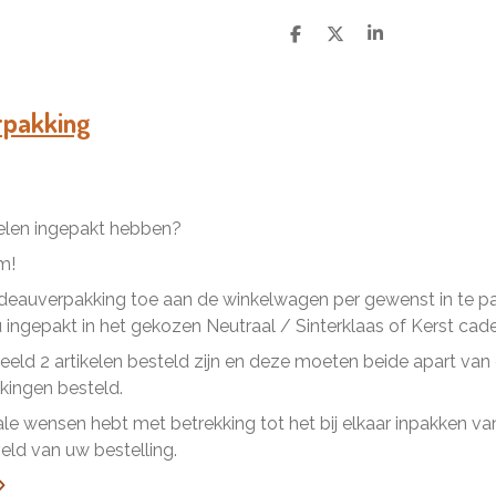
D
D
S
e
e
h
l
e
a
e
l
r
n
e
rpakking
kelen ingepakt hebben?
m!
eauverpakking toe aan de winkelwagen per gewenst in te pakk
ingepakt in het gekozen Neutraal / Sinterklaas of Kerst cad
beeld 2 artikelen besteld zijn en deze moeten beide apart va
ingen besteld.
ale wensen hebt met betrekking tot het bij elkaar inpakken van 
ld van uw bestelling.