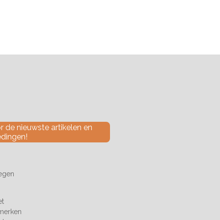
 de nieuwste artikelen en
edingen!
tegen
et
 merken