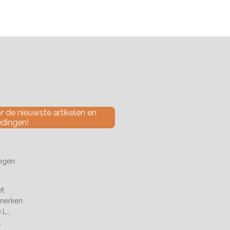
 de nieuwste artikelen en
edingen!
tegen
et
 merken
L.,
.