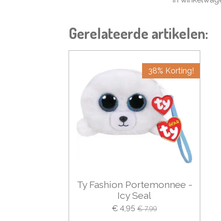
Gerelateerde artikelen:
38% Korting!
Ty Fashion Portemonnee -
Icy Seal
€ 4,95
€ 7,99