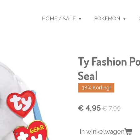
HOME / SALE
POKEMON
Ty Fashion P
Seal
38% Korting!
€ 4,95
€ 7,99
In winkelwagen