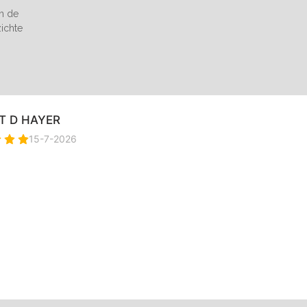
an de
zichte