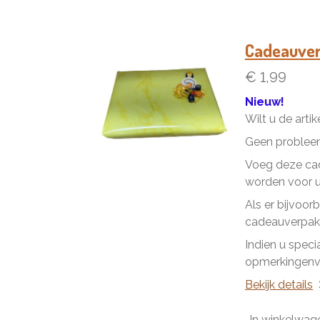
Cadeauve
€ 1,99
Nieuw!
Wilt u de arti
Geen problee
Voeg deze cad
worden voor u 
Als er bijvoor
cadeauverpakk
Indien u speci
opmerkingenve
Bekijk details
In winkelwag