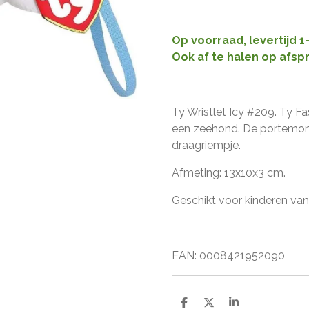
Op voorraad, levertijd 
Ook af te halen op afsp
Ty Wristlet Icy #209. Ty F
een zeehond. De portemonn
draagriempje.
Afmeting: 13x10x3 cm.
Geschikt voor kinderen vana
EAN: 0008421952090
D
D
S