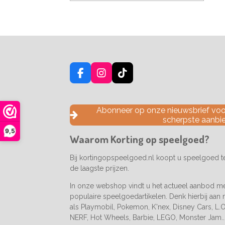
F
I
T
a
n
i
c
s
k
e
t
T
Abonneer op onze nieuwsbrief voor
b
a
o
scherpste aanbi
o
g
k
9,5
o
r
Waarom Korting op speelgoed?
k
a
m
Bij kortingopspeelgoed.nl koopt u speelgoed 
de laagste prijzen.
In onze webshop vindt u het actueel aanbod m
populaire speelgoedartikelen. Denk hierbij aan
als Playmobil, Pokemon, K'nex, Disney Cars, L.O.
NERF, Hot Wheels, Barbie, LEGO, Monster Jam..