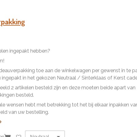
e
e
h
l
e
a
e
l
r
n
e
rpakking
kelen ingepakt hebben?
m!
eauverpakking toe aan de winkelwagen per gewenst in te pakk
ingepakt in het gekozen Neutraal / Sinterklaas of Kerst cad
beeld 2 artikelen besteld zijn en deze moeten beide apart va
ingen besteld.
ale wensen hebt met betrekking tot het bij elkaar inpakken van 
ld van uw bestelling.
en