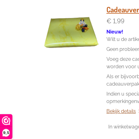
Cadeauver
€ 1,99
Nieuw!
Wilt u de arti
Geen problee
Voeg deze cad
worden voor u 
Als er bijvoor
cadeauverpakk
Indien u speci
opmerkingenve
Bekijk details
In winkelwag
9,5