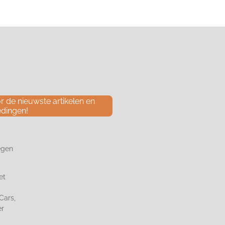
 de nieuwste artikelen en
edingen!
egen
et
Cars,
er