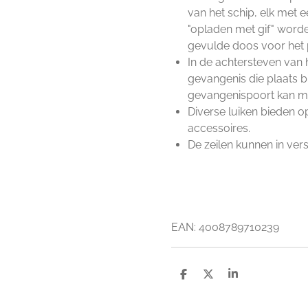
van het schip, elk met e
"opladen met gif" word
gevulde doos voor het
In de achtersteven van 
gevangenis die plaats 
gevangenispoort kan me
Diverse luiken bieden 
accessoires.
De zeilen kunnen in ver
EAN:
4008789710239
D
D
S
e
e
h
l
e
a