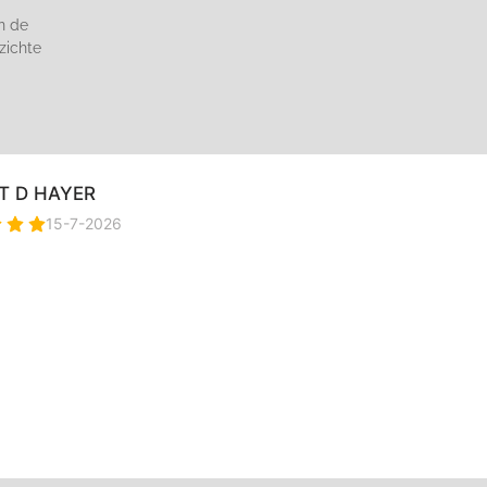
n de
zichte