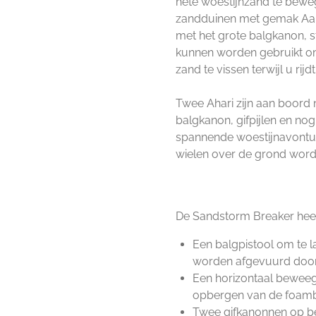
hete woestijnzand te bewe
zandduinen met gemak Aan
met het grote balgkanon, s
kunnen worden gebruikt om
zand te vissen terwijl u rijdt
Twee Ahari zijn aan boord
balgkanon, gifpijlen en no
spannende woestijnavontur
wielen over de grond wor
De Sandstorm Breaker heef
Een balgpistool om te 
worden afgevuurd door i
Een horizontaal bewee
opbergen van de foamb
Twee gifkanonnen op b