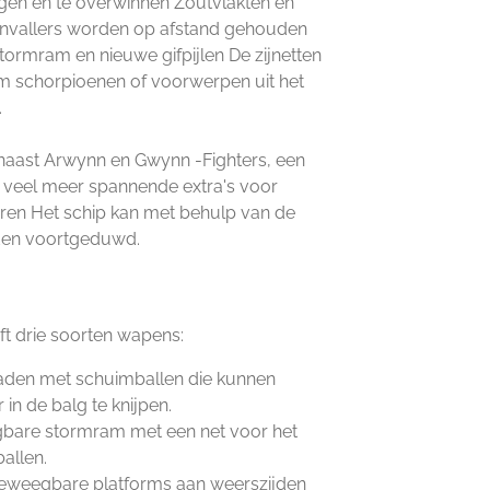
gen en te overwinnen Zoutvlakten en
vallers worden op afstand gehouden
tormram en nieuwe gifpijlen De zijnetten
 schorpioenen of voorwerpen uit het
.
 naast Arwynn en Gwynn -Fighters, een
g veel meer spannende extra's voor
en Het schip kan met behulp van de
den voortgeduwd.
t drie soorten wapens:
laden met schuimballen die kunnen
n de balg te knijpen.
gbare stormram met een net voor het
allen.
eweegbare platforms aan weerszijden