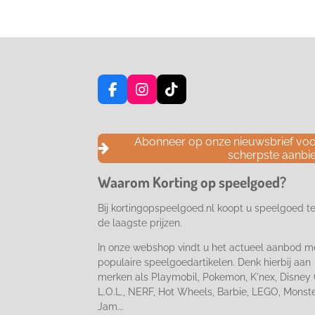
F
I
T
a
n
i
c
s
k
e
t
T
Abonneer op onze nieuwsbrief voor
b
a
o
scherpste aanbi
o
g
k
o
r
Waarom Korting op speelgoed?
k
a
m
Bij kortingopspeelgoed.nl koopt u speelgoed t
de laagste prijzen.
In onze webshop vindt u het actueel aanbod m
populaire speelgoedartikelen. Denk hierbij aan
merken als Playmobil, Pokemon, K'nex, Disney 
L.O.L., NERF, Hot Wheels, Barbie, LEGO, Monst
Jam...