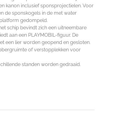
en kanon inclusief sponsprojectielen. Voor
en de sponskogels in de met water
 platform gedompeld.
het schip bevindt zich een uitneembare
biedt aan een PLAYMOBIL-figuur. De
t een lier worden geopend en gesloten.
opbergruimte of verstopplekken voor
schillende standen worden gedraaid.