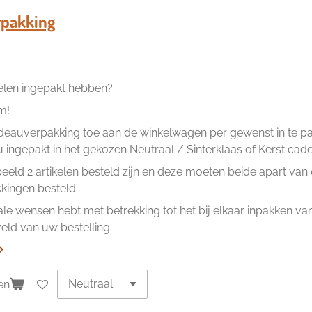
e
l
r
n
e
pakking
kelen ingepakt hebben?
m!
eauverpakking toe aan de winkelwagen per gewenst in te pakk
ingepakt in het gekozen Neutraal / Sinterklaas of Kerst cad
beeld 2 artikelen besteld zijn en deze moeten beide apart va
ingen besteld.
ale wensen hebt met betrekking tot het bij elkaar inpakken van 
ld van uw bestelling.
en