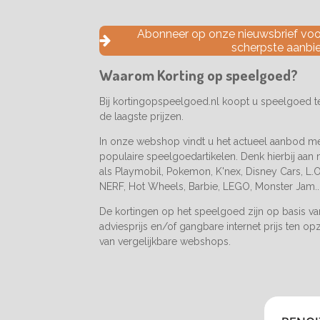
c
s
k
e
t
T
Abonneer op onze nieuwsbrief voor
b
a
o
scherpste aanbi
o
g
k
o
r
Waarom Korting op speelgoed?
k
a
m
Bij kortingopspeelgoed.nl koopt u speelgoed 
de laagste prijzen.
In onze webshop vindt u het actueel aanbod m
populaire speelgoedartikelen. Denk hierbij aan
als Playmobil, Pokemon, K'nex, Disney Cars, L.O.
NERF, Hot Wheels, Barbie, LEGO, Monster Jam..
De kortingen op het speelgoed zijn op basis v
adviesprijs en/of gangbare internet prijs ten op
van vergelijkbare webshops.