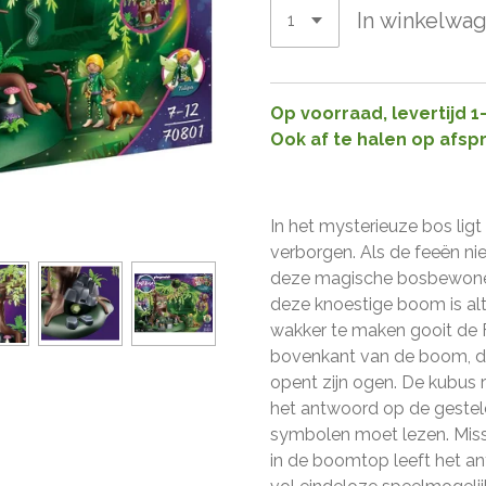
In winkelwa
Op voorraad, levertijd 
Ook af te halen op afsp
In het mysterieuze bos li
verborgen. Als de feeën n
deze magische bosbewoner
deze knoestige boom is alt
wakker te maken gooit de 
bovenkant van de boom, dr
opent zijn ogen. De kubus 
het antwoord op de gesteld
symbolen moet lezen. Missc
in de boomtop leeft het an