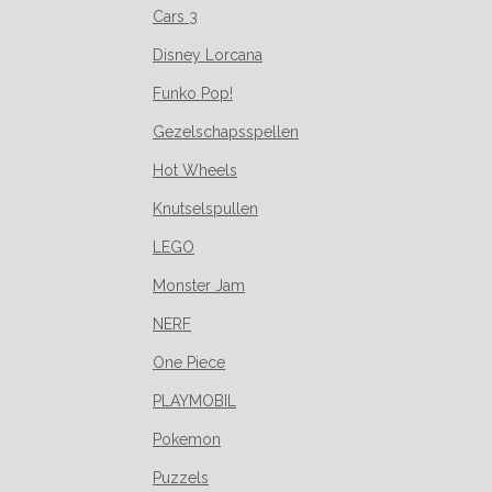
Cars 3
Disney Lorcana
Funko Pop!
Gezelschapsspellen
Hot Wheels
Knutselspullen
LEGO
Monster Jam
NERF
One Piece
PLAYMOBIL
Pokemon
Puzzels