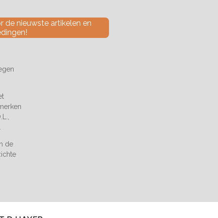
 de nieuwste artikelen en
edingen!
tegen
et
 merken
L.,
.
an de
zichte