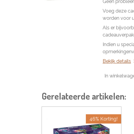
Geen problee
Voeg deze cad
worden voor u 
Als er bijvoor
cadeauverpakk
Indien u speci
opmerkingenve
Bekijk details
In winkelwag
Gerelateerde artikelen:
46% Korting!