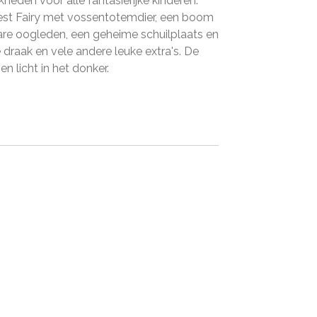
heden voor alle fantasierijke kinderen.
est Fairy met vossentotemdier, een boom
re oogleden, een geheime schuilplaats en
 draak en vele andere leuke extra's. De
 licht in het donker.