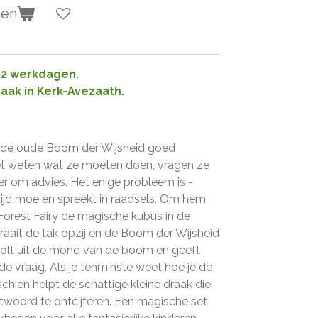
gen
1-2 werkdagen.
raak in Kerk-Avezaath.
gt de oude Boom der Wijsheid goed
iet weten wat ze moeten doen, vragen ze
 om advies. Het enige probleem is -
ijd moe en spreekt in raadsels. Om hem
Forest Fairy de magische kubus in de
aait de tak opzij en de Boom der Wijsheid
rolt uit de mond van de boom en geeft
e vraag. Als je tenminste weet hoe je de
hien helpt de schattige kleine draak die
twoord te ontcijferen. Een magische set