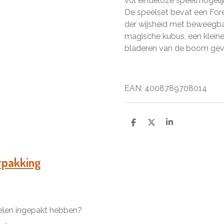
vol eindeloze speelmogelijk
De speelset bevat een For
der wijsheid met beweegba
magische kubus, een kleine
bladeren van de boom geven
EAN:
4008789708014
D
D
S
e
e
h
l
e
a
e
l
r
n
e
rpakking
kelen ingepakt hebben?