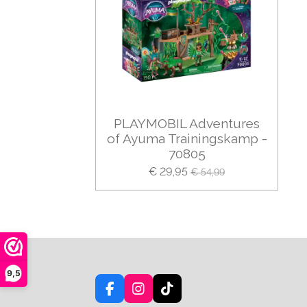
PLAYMOBIL Adventures
of Ayuma Trainingskamp -
70805
€ 29,95
€ 54,99
9,5
F
I
T
a
n
i