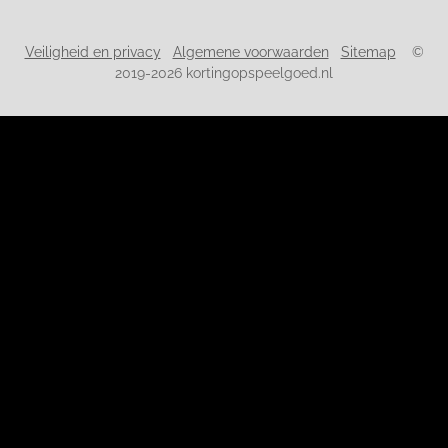
Veiligheid en privacy
Algemene voorwaarden
Sitemap
©
2019-2026 kortingopspeelgoed.nl