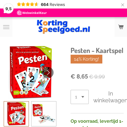
×
664
Reviews
9,5
Pesten - Kaartspel
14% Korting!
€ 8,65
€ 9,99
In
winkelwage
Op voorraad, levertijd 1-