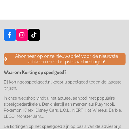
F
I
T
a
n
i
c
s
k
e
t
T
Abonneer op onze nieuwsbrief voor de nieuwste
b
a
o
artikelen en scherpste aanbiedingen!
o
g
k
o
r
Waarom Korting op speelgoed?
k
a
m
Bij kortingopspeelgoed.nl koopt u speelgoed tegen de laagste
prijzen.
In onze webshop vindt u het actueel aanbod met populaire
speelgoedartikelen. Denk hierbij aan merken als Playmobil,
Pokemon, K'nex, Disney Cars, L.O.L., NERF, Hot Wheels, Barbie,
LEGO, Monster Jam...
De kortingen op het speelgoed zijn op basis van de adviesprijs