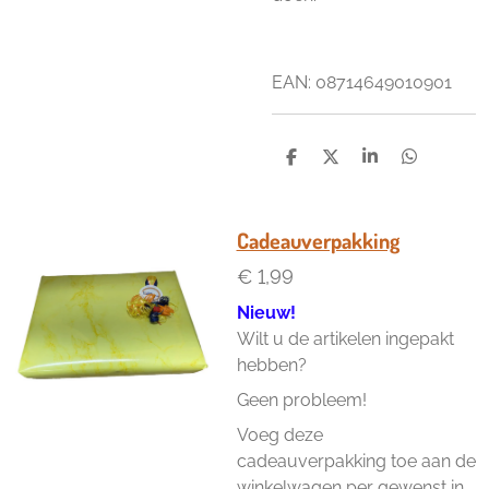
EAN: 08714649010901
D
D
S
D
e
e
h
e
l
e
a
l
e
l
r
e
n
e
n
Cadeauverpakking
€ 1,99
Nieuw!
Wilt u de artikelen ingepakt
hebben?
Geen probleem!
Voeg deze
cadeauverpakking toe aan de
winkelwagen per gewenst in