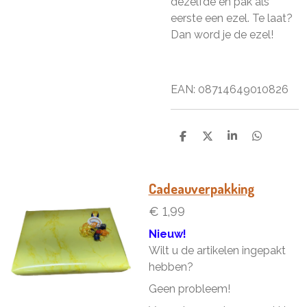
dezelfde en pak als
eerste een ezel. Te laat?
Dan word je de ezel!
EAN: 08714649010826
D
D
S
D
e
e
h
e
l
e
a
l
e
l
r
e
n
e
n
Cadeauverpakking
€ 1,99
Nieuw!
Wilt u de artikelen ingepakt
hebben?
Geen probleem!