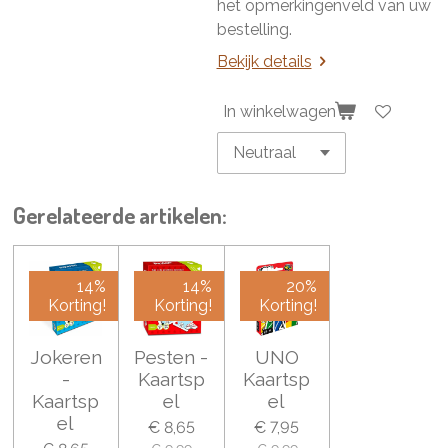
het opmerkingenveld van uw
bestelling.
Bekijk details
In winkelwagen
Gerelateerde artikelen:
14%
14%
20%
Korting!
Korting!
Korting!
Jokeren
Pesten -
UNO
-
Kaartsp
Kaartsp
Kaartsp
el
el
el
€ 8,65
€ 7,95