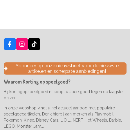
F
I
T
a
n
i
c
s
k
e
t
T
Abonneer op onze nieuwsbrief voor de nieuwste
b
a
o
artikelen en scherpste aanbiedingen!
o
g
k
o
r
Waarom Korting op speelgoed?
k
a
m
Bij kortingopspeelgoed.nl koopt u speelgoed tegen de laagste
prijzen.
In onze webshop vindt u het actueel aanbod met populaire
speelgoedartikelen. Denk hierbij aan merken als Playmobil,
Pokemon, K'nex, Disney Cars, L.O.L., NERF, Hot Wheels, Barbie,
LEGO, Monster Jam...