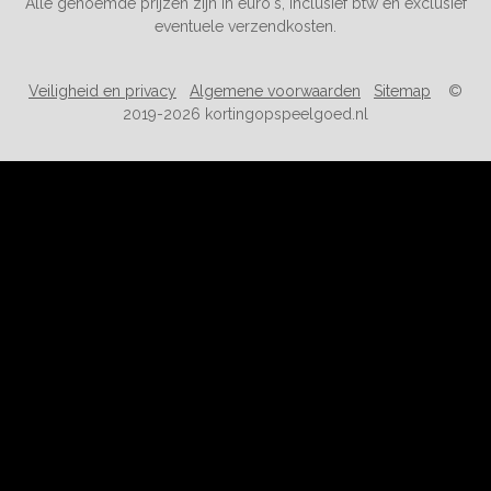
Alle genoemde prijzen zijn in euro's, inclusief btw en exclusief
eventuele verzendkosten.
Veiligheid en privacy
Algemene voorwaarden
Sitemap
©
2019-2026 kortingopspeelgoed.nl