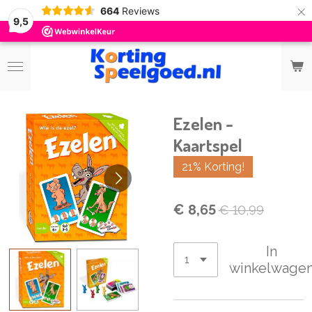
×
664
Reviews
9,5
Ezelen -
Kaartspel
21% Korting!
€ 8,65
€ 10,99
In
winkelwage