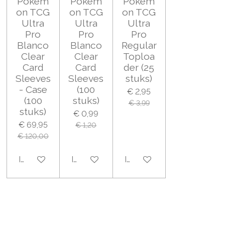
Pokem
Pokem
Pokem
on TCG
on TCG
on TCG
Ultra
Ultra
Ultra
Pro
Pro
Pro
Blanco
Blanco
Regular
Clear
Clear
Toploa
Card
Card
der (25
Sleeves
Sleeves
stuks)
- Case
(100
€ 2,95
(100
stuks)
€ 3,99
stuks)
€ 0,99
€ 69,95
€ 1,20
€ 120,00
In winkelwagen
In winkelwagen
In winkelwagen