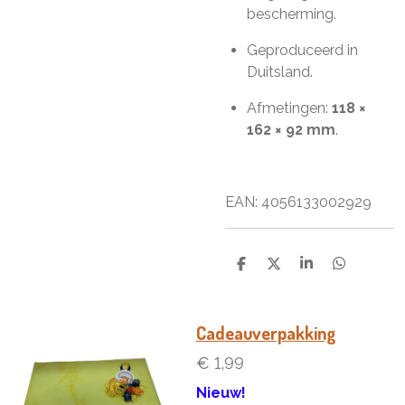
bescherming.
Geproduceerd in
Duitsland.
Afmetingen:
118 ×
162 × 92 mm
.
EAN:
4056133002929
D
D
S
D
e
e
h
e
l
e
a
l
e
l
r
e
n
e
n
Cadeauverpakking
€ 1,99
Nieuw!