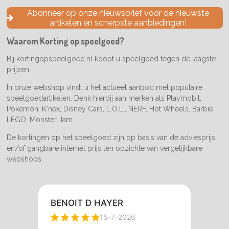
e
t
T
Abonneer op onze nieuwsbrief voor de nieuwste
b
a
o
artikelen en scherpste aanbiedingen!
o
g
k
o
r
Waarom Korting op speelgoed?
k
a
m
Bij kortingopspeelgoed.nl koopt u speelgoed tegen de laagste
prijzen.
In onze webshop vindt u het actueel aanbod met populaire
speelgoedartikelen. Denk hierbij aan merken als Playmobil,
Pokemon, K'nex, Disney Cars, L.O.L., NERF, Hot Wheels, Barbie,
LEGO, Monster Jam...
De kortingen op het speelgoed zijn op basis van de adviesprijs
en/of gangbare internet prijs ten opzichte van vergelijkbare
webshops.