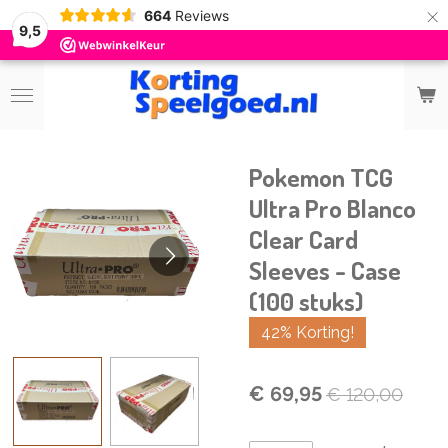
×
664
Reviews
9,5
Pokemon TCG
Ultra Pro Blanco
Clear Card
Sleeves - Case
(100 stuks)
42% Korting!
€ 69,95
€ 120,00