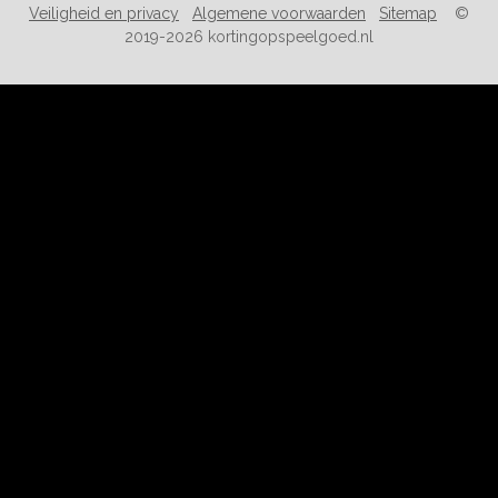
Veiligheid en privacy
Algemene voorwaarden
Sitemap
©
2019-2026 kortingopspeelgoed.nl