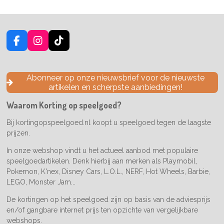
F
I
T
a
n
i
c
s
k
e
t
T
Abonneer op onze nieuwsbrief voor de nieuwste
b
a
o
artikelen en scherpste aanbiedingen!
o
g
k
o
r
Waarom Korting op speelgoed?
k
a
m
Bij kortingopspeelgoed.nl koopt u speelgoed tegen de laagste
prijzen.
In onze webshop vindt u het actueel aanbod met populaire
speelgoedartikelen. Denk hierbij aan merken als Playmobil,
Pokemon, K'nex, Disney Cars, L.O.L., NERF, Hot Wheels, Barbie,
LEGO, Monster Jam...
De kortingen op het speelgoed zijn op basis van de adviesprijs
en/of gangbare internet prijs ten opzichte van vergelijkbare
webshops.