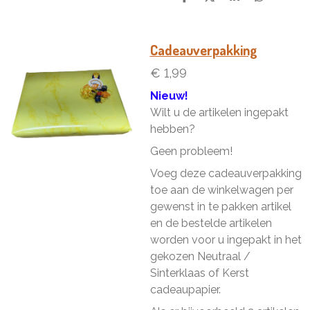
D
D
S
D
e
e
h
e
l
e
a
l
e
l
r
e
n
e
n
Cadeauverpakking
€ 1,99
Nieuw!
Wilt u de artikelen ingepakt
hebben?
Geen probleem!
Voeg deze cadeauverpakking
toe aan de winkelwagen per
gewenst in te pakken artikel
en de bestelde artikelen
worden voor u ingepakt in het
gekozen Neutraal /
Sinterklaas of Kerst
cadeaupapier.