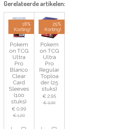
Gerelateerde artikelen:
18%
25%
Korting!
Korting!
Pokem
Pokem
on TCG
on TCG
Ultra
Ultra
Pro
Pro
Blanco
Regular
Clear
Toploa
Card
der (25
Sleeves
stuks)
(100
€ 2,95
stuks)
€ 3,99
€ 0,99
€ 1,20
In winkelwagen
In winkelwagen