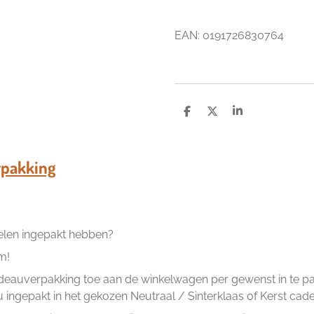
EAN: 0191726830764
D
D
S
e
e
h
l
e
a
e
l
r
n
e
pakking
kelen ingepakt hebben?
m!
eauverpakking toe aan de winkelwagen per gewenst in te pakk
ingepakt in het gekozen Neutraal / Sinterklaas of Kerst cad