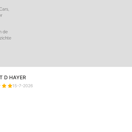
Cars,
er
n de
zichte