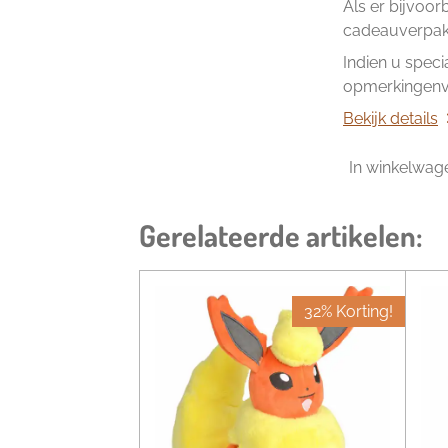
Als er bijvoor
cadeauverpakk
Indien u speci
opmerkingenve
Bekijk details
In winkelwag
Gerelateerde artikelen:
32% Korting!