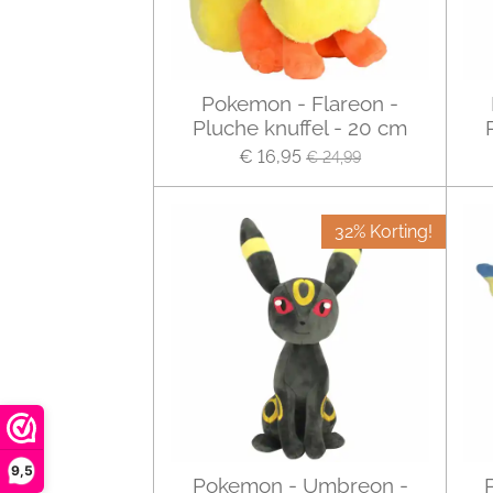
Pokemon - Flareon -
Pluche knuffel - 20 cm
€ 16,95
€ 24,99
32% Korting!
9,5
Pokemon - Umbreon -