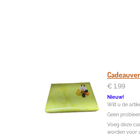
Cadeauver
€ 1,99
Nieuw!
Wilt u de arti
Geen problee
Voeg deze cad
worden voor u 