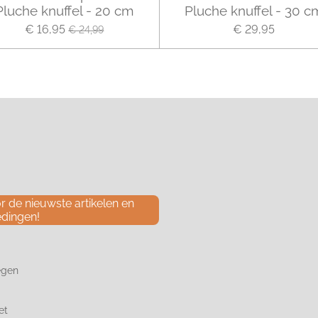
Pluche knuffel - 20 cm
Pluche knuffel - 30 c
€ 16,95
€ 29,95
€ 24,99
 de nieuwste artikelen en
edingen!
egen
et