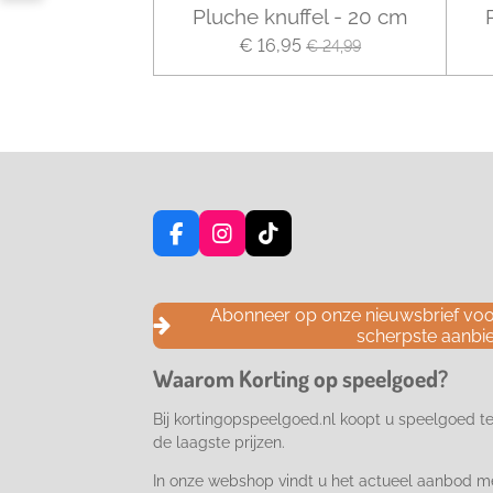
Pluche knuffel - 20 cm
€ 16,95
€ 24,99
F
I
T
a
n
i
c
s
k
e
t
T
Abonneer op onze nieuwsbrief voor
b
a
o
scherpste aanbi
o
g
k
o
r
Waarom Korting op speelgoed?
k
a
m
Bij kortingopspeelgoed.nl koopt u speelgoed t
de laagste prijzen.
In onze webshop vindt u het actueel aanbod m