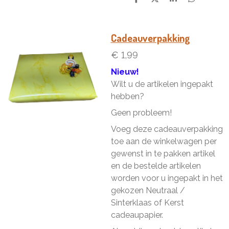
D
D
S
D
e
e
h
e
l
e
a
l
e
l
r
e
n
e
n
Cadeauverpakking
€ 1,99
Nieuw!
Wilt u de artikelen ingepakt
hebben?
Geen probleem!
Voeg deze cadeauverpakking
toe aan de winkelwagen per
gewenst in te pakken artikel
en de bestelde artikelen
worden voor u ingepakt in het
gekozen Neutraal /
Sinterklaas of Kerst
cadeaupapier.