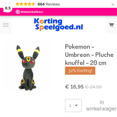
×
664
Reviews
9,5
Pokemon -
Umbreon - Pluche
knuffel - 20 cm
32% Korting!
€ 16,95
€ 24,99
In
winkelwage