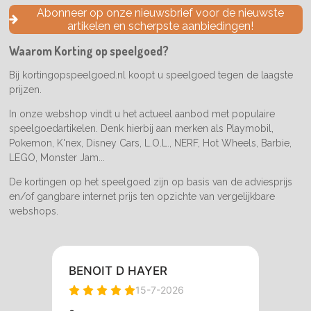
e
t
T
Abonneer op onze nieuwsbrief voor de nieuwste
b
a
o
artikelen en scherpste aanbiedingen!
o
g
k
o
r
Waarom Korting op speelgoed?
k
a
m
Bij kortingopspeelgoed.nl koopt u speelgoed tegen de laagste
prijzen.
In onze webshop vindt u het actueel aanbod met populaire
speelgoedartikelen. Denk hierbij aan merken als Playmobil,
Pokemon, K'nex, Disney Cars, L.O.L., NERF, Hot Wheels, Barbie,
LEGO, Monster Jam...
De kortingen op het speelgoed zijn op basis van de adviesprijs
en/of gangbare internet prijs ten opzichte van vergelijkbare
webshops.