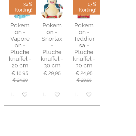
32%
17%
Korting!
Korting!
Pokem
Pokem
Pokem
on -
on -
on -
Vapore
Snorlax
Teddiur
on -
-
sa -
Pluche
Pluche
Pluche
knuffel -
knuffel -
knuffel -
20 cm
30 cm
30 cm
€ 16,95
€ 29,95
€ 24,95
€ 24,99
€ 29,95
In winkelwagen
In winkelwagen
In winkelwagen