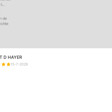
L.,
.
an de
zichte