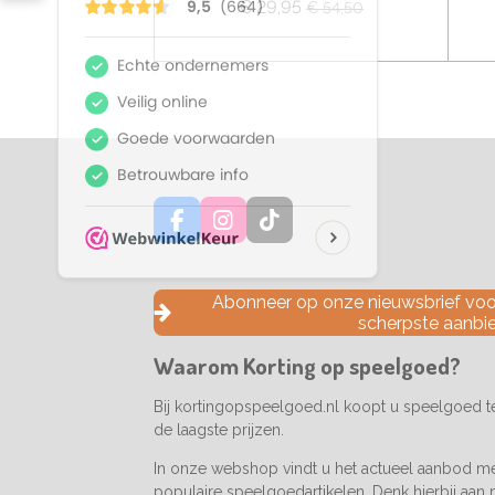
€ 29,95
€ 54,50
F
I
T
a
n
i
c
s
k
e
t
T
Abonneer op onze nieuwsbrief voor
b
a
o
scherpste aanbi
o
g
k
o
r
Waarom Korting op speelgoed?
k
a
m
Bij kortingopspeelgoed.nl koopt u speelgoed 
de laagste prijzen.
In onze webshop vindt u het actueel aanbod m
populaire speelgoedartikelen. Denk hierbij aan