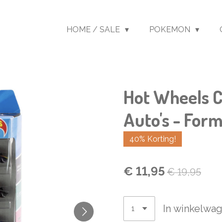
HOME / SALE
POKEMON
Hot Wheels 
Auto's - Form
40% Korting!
€ 11,95
€ 19,95
In winkelwa