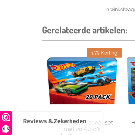
In winkelwag
Gerelateerde artikelen:
45% Korting!
Hot Wheels Cadeauset
H
met 20 Auto's
9,5