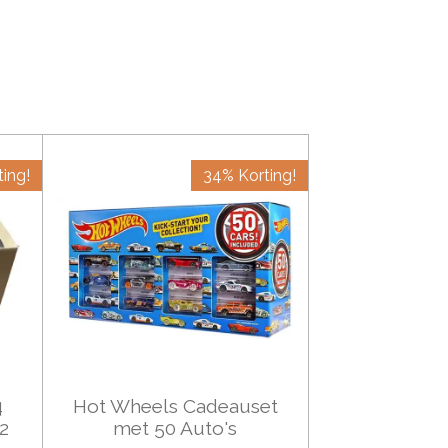
ing!
34% Korting!
4
Hot Wheels Cadeauset
72
met 50 Auto's