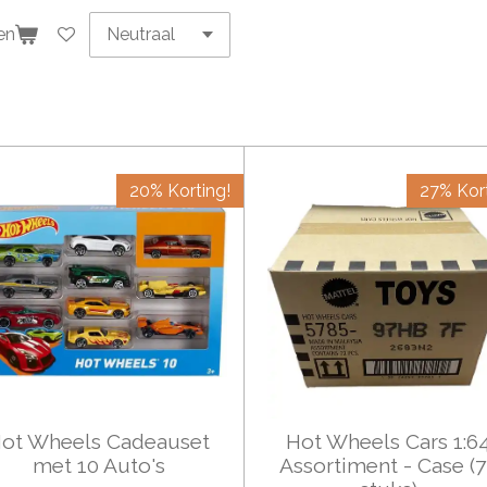
en
20% Korting!
27% Kort
ot Wheels Cadeauset
Hot Wheels Cars 1:6
met 10 Auto's
Assortiment - Case (