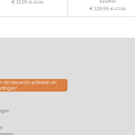
stuks)
€ 15,95
€ 19,95
€ 129,95
€ 177,95
 de nieuwste artikelen en
edingen!
tegen
et
 merken