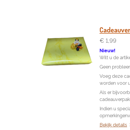
Cadeauve
€ 1,99
Nieuw!
Wilt u de arti
Geen problee
Voeg deze cad
worden voor u 
Als er bijvoor
cadeauverpakk
Indien u speci
opmerkingenve
Bekijk details