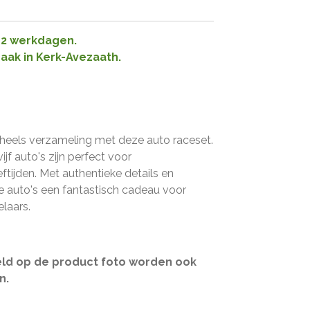
1-2 werkdagen.
raak in Kerk-Avezaath.
eels verzameling met deze auto raceset.
f auto's zijn perfect voor
eftijden. Met authentieke details en
e auto's een fantastisch cadeau voor
laars.
eld op de product foto worden ook
n.