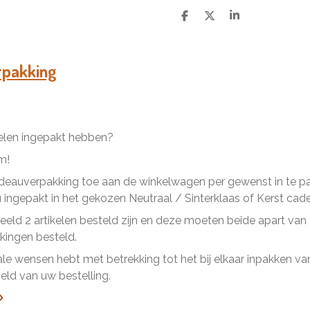
D
D
S
e
e
h
l
e
a
e
l
r
n
e
rpakking
kelen ingepakt hebben?
m!
eauverpakking toe aan de winkelwagen per gewenst in te pakk
ingepakt in het gekozen Neutraal / Sinterklaas of Kerst cad
beeld 2 artikelen besteld zijn en deze moeten beide apart va
ingen besteld.
ale wensen hebt met betrekking tot het bij elkaar inpakken van 
ld van uw bestelling.