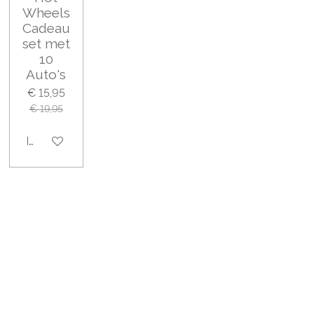
Wheels
Cadeau
set met
10
Auto's
€ 15,95
€ 19,95
In winkelwagen