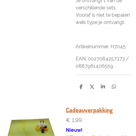
Je ontvangt 1 van de
verschillende sets.
Vooraf is niet te bepalen
welk type je ontvangt.
Artikelnummer: H7045
EAN: 0027084257373 /
0887961406559
D
D
S
D
e
e
h
e
l
e
a
l
e
l
r
e
n
e
n
Cadeauverpakking
€ 1,99
Nieuw!