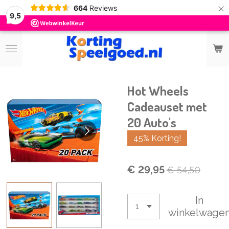
×
664
Reviews
9,5
Hot Wheels
Cadeauset met
20 Auto's
45% Korting!
€ 29,95
€ 54,50
In
winkelwage