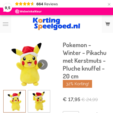
×
664
Reviews
9,5
Pokemon -
Winter - Pikachu
met Kerstmuts -
Pluche knuffel -
20 cm
32% Korting!
€ 17,95
€ 24,99