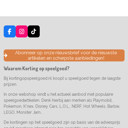
F
I
T
a
n
i
c
s
k
e
t
T
Abonneer op onze nieuwsbrief voor de nieuwste
b
a
o
artikelen en scherpste aanbiedingen!
o
g
k
o
r
Waarom Korting op speelgoed?
k
a
m
Bij kortingopspeelgoed.nl koopt u speelgoed tegen de laagste
prijzen.
In onze webshop vindt u het actueel aanbod met populaire
speelgoedartikelen. Denk hierbij aan merken als Playmobil,
Pokemon, K'nex, Disney Cars, L.O.L., NERF, Hot Wheels, Barbie,
LEGO, Monster Jam...
De kortingen op het speelgoed zijn op basis van de adviesprijs