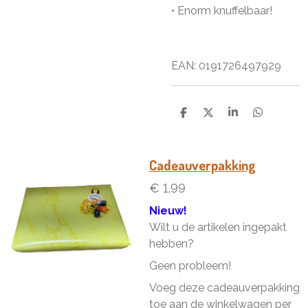
• Enorm knuffelbaar!
EAN: 0
191726497929
D
D
S
D
e
e
h
e
l
e
a
l
e
l
r
e
n
e
n
Cadeauverpakking
€ 1,99
Nieuw!
Wilt u de artikelen ingepakt
hebben?
Geen probleem!
Voeg deze cadeauverpakking
toe aan de winkelwagen per