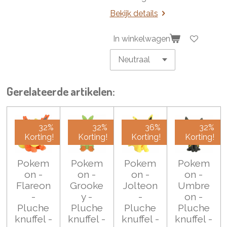
Bekijk details
In winkelwagen
Gerelateerde artikelen:
32%
32%
36%
32%
Korting!
Korting!
Korting!
Korting!
Pokem
Pokem
Pokem
Pokem
on -
on -
on -
on -
Flareon
Grooke
Jolteon
Umbre
-
y -
-
on -
Pluche
Pluche
Pluche
Pluche
knuffel -
knuffel -
knuffel -
knuffel -