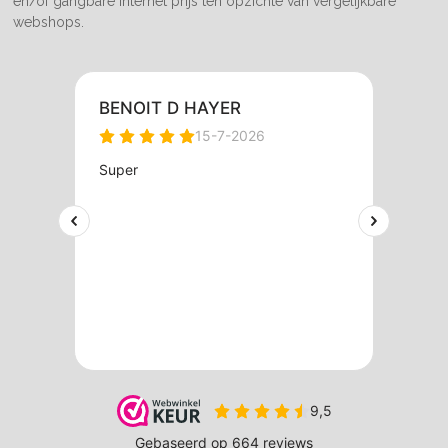
en/of gangbare internet prijs ten opzichte van vergelijkbare
webshops.