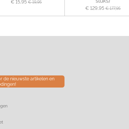
stuks)
€ 15,95
€ 19,95
€ 129,95
€ 177,95
 de nieuwste artikelen en
edingen!
egen
et