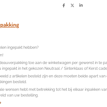
D
D
S
e
e
h
l
e
a
e
l
r
n
e
pakking
kelen ingepakt hebben?
m!
eauverpakking toe aan de winkelwagen per gewenst in te pakk
ingepakt in het gekozen Neutraal / Sinterklaas of Kerst cad
beeld 2 artikelen besteld zijn en deze moeten beide apart va
ingen besteld.
ale wensen hebt met betrekking tot het bij elkaar inpakken van 
ld van uw bestelling.