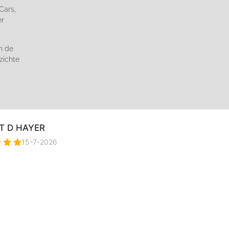
Cars,
er
n de
zichte