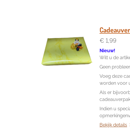
Cadeauver
€ 1,99
Nieuw!
Wilt u de arti
Geen problee
Voeg deze cad
worden voor u 
Als er bijvoor
cadeauverpakk
Indien u speci
opmerkingenve
Bekijk details