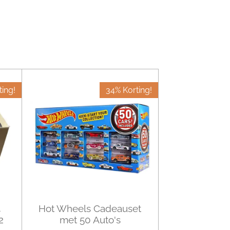
ting!
34% Korting!
4
Hot Wheels Cadeauset
2
met 50 Auto's