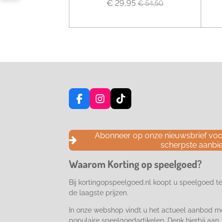
€ 29,95
€ 54,50
F
I
T
a
n
i
c
s
k
e
t
T
Abonneer op onze nieuwsbrief voor
b
a
o
scherpste aanbi
o
g
k
o
r
Waarom Korting op speelgoed?
k
a
m
Bij kortingopspeelgoed.nl koopt u speelgoed t
de laagste prijzen.
In onze webshop vindt u het actueel aanbod m
populaire speelgoedartikelen. Denk hierbij aan