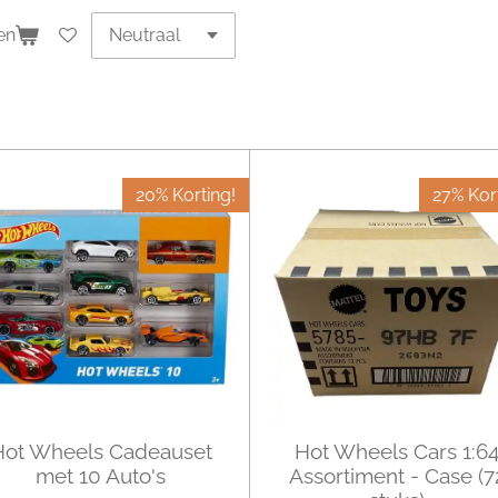
en
20% Korting!
27% Kor
Hot Wheels Cadeauset
Hot Wheels Cars 1:6
met 10 Auto's
Assortiment - Case (7