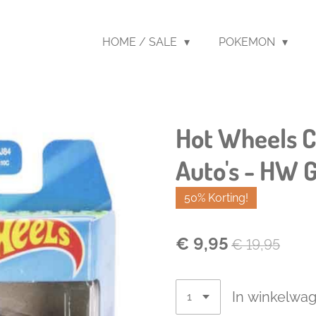
HOME / SALE
POKEMON
Hot Wheels C
Auto's - HW 
50% Korting!
€ 9,95
€ 19,95
In winkelwa