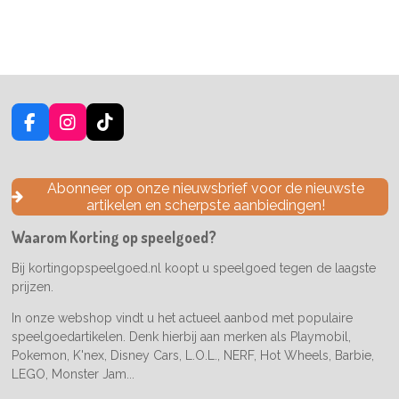
F
I
T
a
n
i
c
s
k
e
t
T
Abonneer op onze nieuwsbrief voor de nieuwste
b
a
o
artikelen en scherpste aanbiedingen!
o
g
k
o
r
Waarom Korting op speelgoed?
k
a
m
Bij kortingopspeelgoed.nl koopt u speelgoed tegen de laagste
prijzen.
In onze webshop vindt u het actueel aanbod met populaire
speelgoedartikelen. Denk hierbij aan merken als Playmobil,
Pokemon, K'nex, Disney Cars, L.O.L., NERF, Hot Wheels, Barbie,
LEGO, Monster Jam...