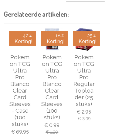
Gerelateerde artikelen:
42%
18%
25%
Korting!
Korting!
Korting!
Pokem
Pokem
Pokem
on TCG
on TCG
on TCG
Ultra
Ultra
Ultra
Pro
Pro
Pro
Blanco
Blanco
Regular
Clear
Clear
Toploa
Card
Card
der (25
Sleeves
Sleeves
stuks)
- Case
(100
€ 2,95
(100
stuks)
€ 3,99
stuks)
€ 0,99
€ 69,95
€ 1,20