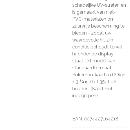
schadelijke UV-stralen en
is gemaakt van niet-
PVC-materialen om
zuurvrije bescherming te
bieden - zodat uw
waardevolle hit zijn
conditie behoudt terwijl
hij onder de display
staat. Dit model kan
standaardformaat
Pokémon-kaarten (2 ⅝ in.
x 3 ¾ in.) tot 35pt dik
houden. (Kaart niet
inbegrepen).
EAN:
0074427164218