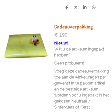
D
D
S
D
e
e
h
e
l
e
a
l
e
l
r
e
n
e
n
Cadeauverpakking
€ 1,99
Nieuw!
Wilt u de artikelen ingepakt
hebben?
Geen probleem!
Voeg deze cadeauverpakking
toe aan de winkelwagen per
gewenst in te pakken artikel
en de bestelde artikelen
worden voor u ingepakt in het
gekozen Neutraal /
Sinterklaas of Kerst