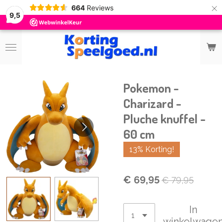
×
664
Reviews
9,5
Pokemon -
Charizard -
Pluche knuffel -
60 cm
13% Korting!
€ 69,95
€ 79,95
In
winkelwage