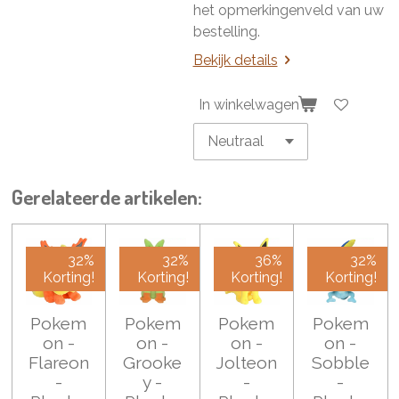
het opmerkingenveld van uw
bestelling.
Bekijk details
In winkelwagen
Gerelateerde artikelen:
32%
32%
36%
32%
Korting!
Korting!
Korting!
Korting!
Pokem
Pokem
Pokem
Pokem
on -
on -
on -
on -
Flareon
Grooke
Jolteon
Sobble
-
y -
-
-