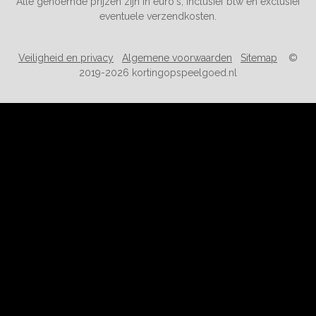
Alle genoemde prijzen zijn in euro's, inclusief btw en exclusief
eventuele verzendkosten.
Veiligheid en privacy
Algemene voorwaarden
Sitemap
©
2019-2026 kortingopspeelgoed.nl