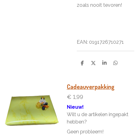
zoals nooit tevoren!
EAN: 0191726710271
D
D
S
D
e
e
h
e
l
e
a
l
e
l
r
e
n
e
n
Cadeauverpakking
€ 1,99
Nieuw!
Wilt u de artikelen ingepakt
hebben?
Geen probleem!