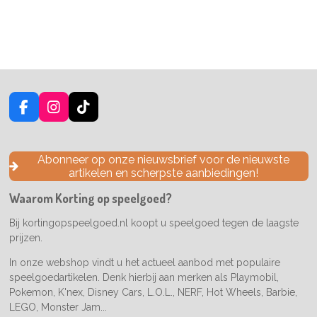
F
I
T
a
n
i
c
s
k
e
t
T
Abonneer op onze nieuwsbrief voor de nieuwste
b
a
o
artikelen en scherpste aanbiedingen!
o
g
k
o
r
Waarom Korting op speelgoed?
k
a
m
Bij kortingopspeelgoed.nl koopt u speelgoed tegen de laagste
prijzen.
In onze webshop vindt u het actueel aanbod met populaire
speelgoedartikelen. Denk hierbij aan merken als Playmobil,
Pokemon, K'nex, Disney Cars, L.O.L., NERF, Hot Wheels, Barbie,
LEGO, Monster Jam...