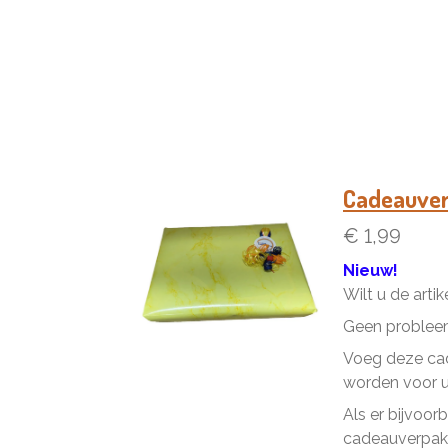
Cadeauve
€ 1,99
Nieuw!
Wilt u de arti
Geen problee
Voeg deze cad
worden voor u 
Als er bijvoor
cadeauverpakk