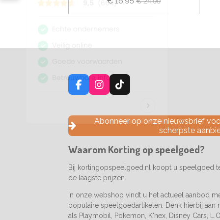
€ 16,95
€ 24,99
F
I
T
a
n
i
c
s
k
e
t
T
Abonneer op onze nieuwsbrief voor
b
a
o
scherpste aanbi
o
g
k
o
r
Waarom Korting op speelgoed?
k
a
m
Bij kortingopspeelgoed.nl koopt u speelgoed 
de laagste prijzen.
In onze webshop vindt u het actueel aanbod m
populaire speelgoedartikelen. Denk hierbij aan
als Playmobil, Pokemon, K'nex, Disney Cars, L.O.