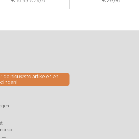
€ 16,95
€ 29,95
€ 24,99
 de nieuwste artikelen en
edingen!
tegen
et
 merken
L.,