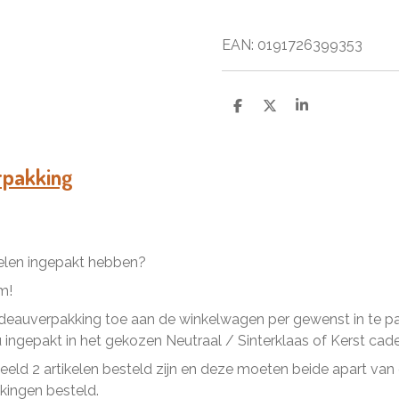
EAN: 0191726399353
D
D
S
e
e
h
l
e
a
e
l
r
n
e
rpakking
kelen ingepakt hebben?
m!
eauverpakking toe aan de winkelwagen per gewenst in te pakk
ingepakt in het gekozen Neutraal / Sinterklaas of Kerst cad
beeld 2 artikelen besteld zijn en deze moeten beide apart va
ingen besteld.