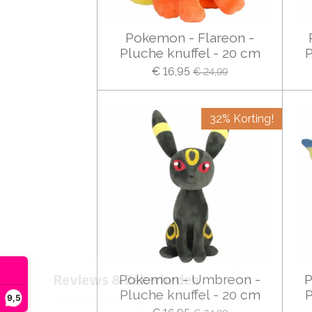
Pokemon - Flareon -
Pluche knuffel - 20 cm
P
€ 16,95
€ 24,99
32% Korting!
Pokemon - Umbreon -
P
Pluche knuffel - 20 cm
P
9,5