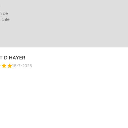
.
an de
zichte