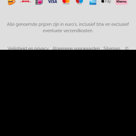
Alle genoemde prijzen zijn in euro's, inclusief btw en exclusief
eventuele verzendkosten.
Veiligheid en privacy
Algemene voorwaarden
Sitemap
©
2019-2026 kortingopspeelgoed.nl