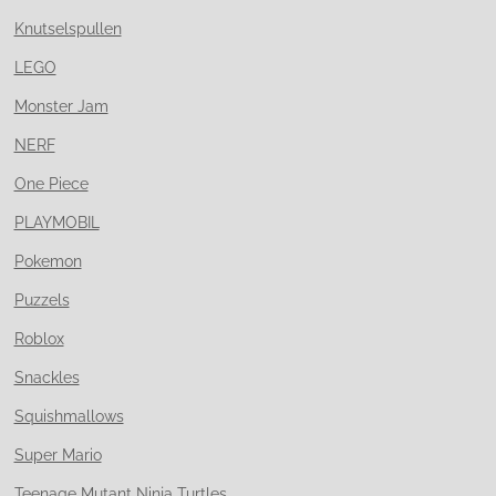
Knutselspullen
LEGO
Monster Jam
NERF
One Piece
PLAYMOBIL
Pokemon
Puzzels
Roblox
Snackles
Squishmallows
Super Mario
Teenage Mutant Ninja Turtles