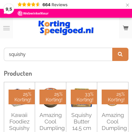
×
664
Reviews
9,5
Producten
25%
25%
33%
25%
Korting!
Korting!
Korting!
Korting!
Kawaii
Amazing
Squishy
Amazing
Foodiez
Cool
Butter
Cool
Squishy
Dumpling
14,5 cm
Dumpling