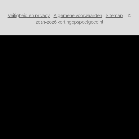
Veiligheid en privacy
Algemene voorwaarden
Sitemap
©
2019-2026 kortingopspeelgoed.nl