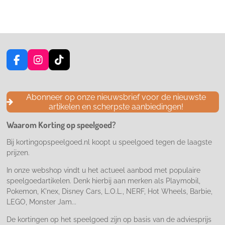
F
I
T
a
n
i
c
s
k
e
t
T
Abonneer op onze nieuwsbrief voor de nieuwste
b
a
o
artikelen en scherpste aanbiedingen!
o
g
k
o
r
Waarom Korting op speelgoed?
k
a
m
Bij kortingopspeelgoed.nl koopt u speelgoed tegen de laagste
prijzen.
In onze webshop vindt u het actueel aanbod met populaire
speelgoedartikelen. Denk hierbij aan merken als Playmobil,
Pokemon, K'nex, Disney Cars, L.O.L., NERF, Hot Wheels, Barbie,
LEGO, Monster Jam...
De kortingen op het speelgoed zijn op basis van de adviesprijs