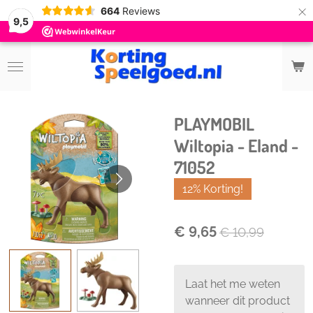
×
664
Reviews
9,5
PLAYMOBIL
Wiltopia - Eland -
71052
12% Korting!
€ 9,65
€ 10,99
Laat het me weten
wanneer dit product