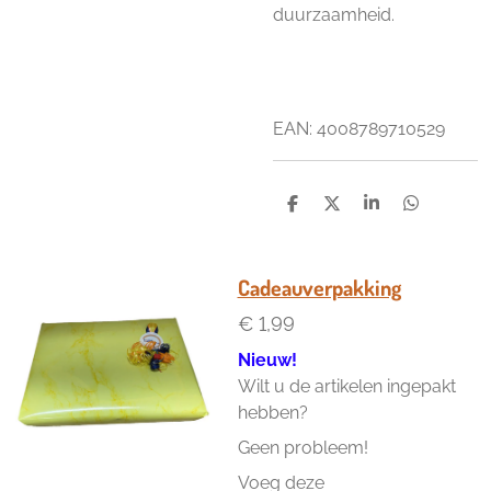
duurzaamheid.
EAN:
4008789710529
D
D
S
D
e
e
h
e
l
e
a
l
e
l
r
e
n
e
n
Cadeauverpakking
€ 1,99
Nieuw!
Wilt u de artikelen ingepakt
hebben?
Geen probleem!
Voeg deze