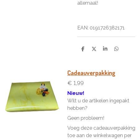
allemaal!
EAN: 0191726382171
D
D
S
D
e
e
h
e
l
e
a
l
e
l
r
e
n
e
n
Cadeauverpakking
€ 1,99
Nieuw!
Wilt u de artikelen ingepakt
hebben?
Geen probleem!
Voeg deze cadeauverpakking
toe aan de winkelwagen per