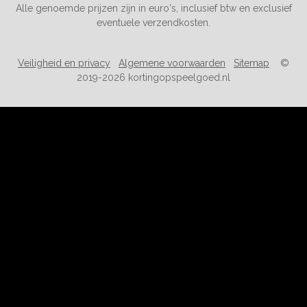
Alle genoemde prijzen zijn in euro's, inclusief btw en exclusief
eventuele verzendkosten.
Veiligheid en privacy
Algemene voorwaarden
Sitemap
©
2019-2026 kortingopspeelgoed.nl