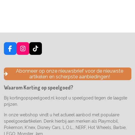
F
I
T
a
n
i
c
s
k
e
t
T
Abonneer op onze nieuwsbrief voor de nieuwste
b
a
o
artikelen en scherpste aanbiedingen!
o
g
k
o
r
Waarom Korting op speelgoed?
k
a
m
Bij kortingopspeelgoed.nl koopt u speelgoed tegen de laagste
prijzen.
In onze webshop vindt u het actueel aanbod met populaire
speelgoedartikelen. Denk hierbij aan merken als Playmobil,
Pokemon, K'nex, Disney Cars, L.O.L., NERF, Hot Wheels, Barbie,
LEGO, Monster Jam...