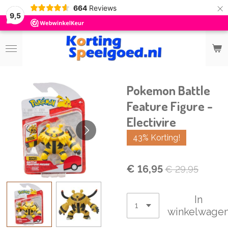
×
664
Reviews
9,5
Pokemon Battle
Feature Figure -
Electivire
43% Korting!
€ 16,95
€ 29,95
In
winkelwage