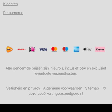
Klachten
Retourneren
Alle genoemde prijzen zijn in euro's, inclusief btw en exclusief
eventuele verzendkosten.
Veiligheid en privacy
Algemene voorwaarden
Sitemap
©
2019-2026 kortingopspeelgoed.nl