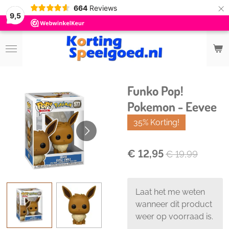
×
664
Reviews
9,5
Funko Pop!
Pokemon - Eevee
35% Korting!
€ 12,95
€ 19,99
Laat het me weten
wanneer dit product
weer op voorraad is.