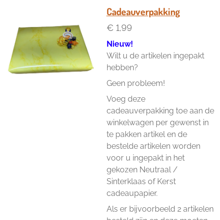
e
l
r
e
n
e
n
Cadeauverpakking
€ 1,99
Nieuw!
Wilt u de artikelen ingepakt
hebben?
Geen probleem!
Voeg deze
cadeauverpakking toe aan de
winkelwagen per gewenst in
te pakken artikel en de
bestelde artikelen worden
voor u ingepakt in het
gekozen Neutraal /
Sinterklaas of Kerst
cadeaupapier.
Als er bijvoorbeeld 2 artikelen