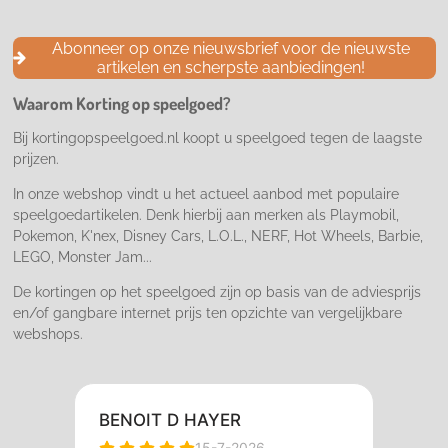
a
n
i
c
s
k
e
t
T
Abonneer op onze nieuwsbrief voor de nieuwste
b
a
o
artikelen en scherpste aanbiedingen!
o
g
k
o
r
Waarom Korting op speelgoed?
k
a
m
Bij kortingopspeelgoed.nl koopt u speelgoed tegen de laagste
prijzen.
In onze webshop vindt u het actueel aanbod met populaire
speelgoedartikelen. Denk hierbij aan merken als Playmobil,
Pokemon, K'nex, Disney Cars, L.O.L., NERF, Hot Wheels, Barbie,
LEGO, Monster Jam...
De kortingen op het speelgoed zijn op basis van de adviesprijs
en/of gangbare internet prijs ten opzichte van vergelijkbare
webshops.