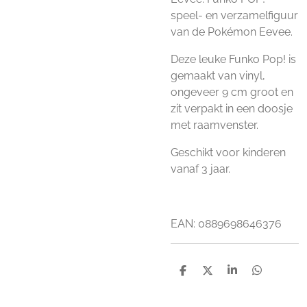
speel- en verzamelfiguur
van de Pokémon Eevee.
Deze leuke Funko Pop! is
gemaakt van vinyl,
ongeveer 9 cm groot en
zit verpakt in een doosje
met raamvenster.
Geschikt voor kinderen
vanaf 3 jaar.
EAN: 0889698646376
D
D
S
D
e
e
h
e
l
e
a
l