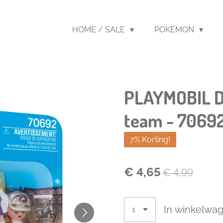
HOME / SALE
POKEMON
PLAYMOBIL D
team - 7069
7% Korting!
€ 4,65
€ 4,99
In winkelwa