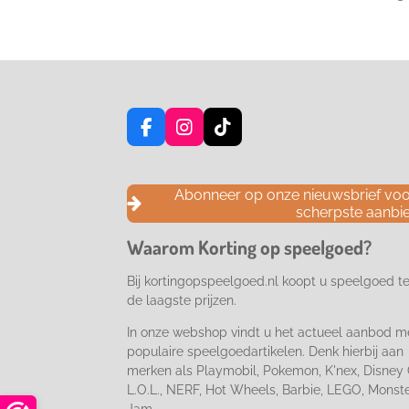
F
I
T
a
n
i
c
s
k
e
t
T
Abonneer op onze nieuwsbrief voor
b
a
o
scherpste aanbi
o
g
k
o
r
Waarom Korting op speelgoed?
k
a
m
Bij kortingopspeelgoed.nl koopt u speelgoed t
de laagste prijzen.
In onze webshop vindt u het actueel aanbod m
populaire speelgoedartikelen. Denk hierbij aan
merken als Playmobil, Pokemon, K'nex, Disney 
L.O.L., NERF, Hot Wheels, Barbie, LEGO, Monst