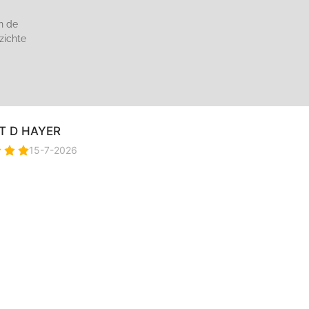
n de
zichte