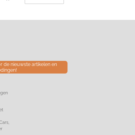
 de nieuwste artikelen en
edingen!
egen
et
Cars,
er