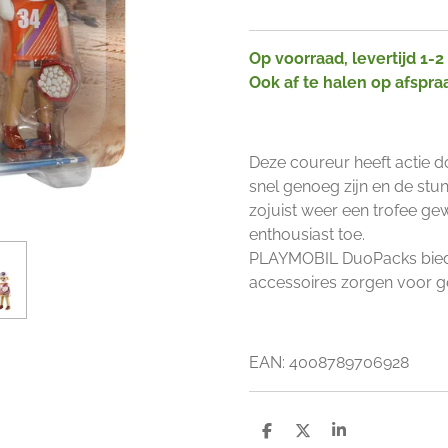
Op voorraad, levertijd 1-
Ook af te halen op afspra
Deze coureur heeft actie d
snel genoeg zijn en de stun
zojuist weer een trofee ge
enthousiast toe.
PLAYMOBIL DuoPacks biede
accessoires zorgen voor g
EAN:
4008789706928
D
D
S