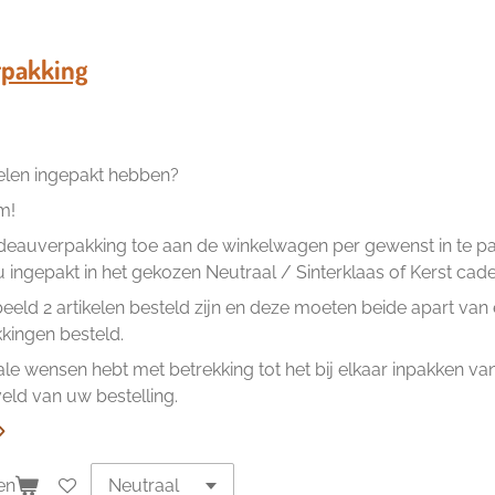
e
e
h
l
e
a
e
l
r
n
e
pakking
kelen ingepakt hebben?
m!
eauverpakking toe aan de winkelwagen per gewenst in te pakk
ingepakt in het gekozen Neutraal / Sinterklaas of Kerst cad
beeld 2 artikelen besteld zijn en deze moeten beide apart va
ingen besteld.
ale wensen hebt met betrekking tot het bij elkaar inpakken van 
ld van uw bestelling.
en