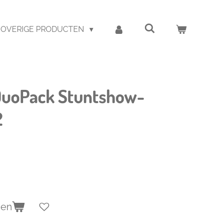
OVERIGE PRODUCTEN
uoPack Stuntshow-
2
gen