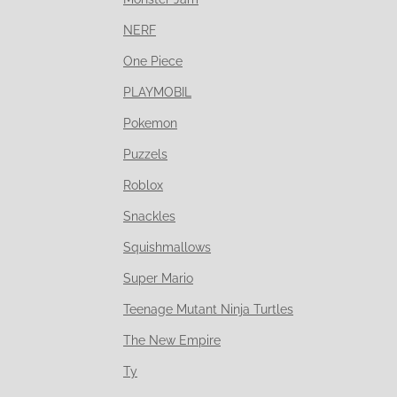
NERF
One Piece
PLAYMOBIL
Pokemon
Puzzels
Roblox
Snackles
Squishmallows
Super Mario
Teenage Mutant Ninja Turtles
The New Empire
Ty