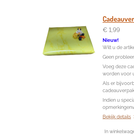
Cadeauver
€ 1,99
Nieuw!
Wilt u de arti
Geen problee
Voeg deze cad
worden voor u 
Als er bijvoor
cadeauverpakk
Indien u speci
opmerkingenve
Bekijk details
In winkelwag