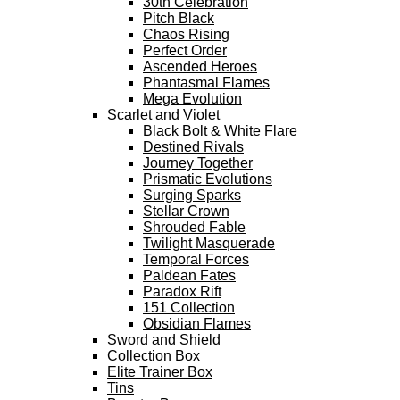
30th Celebration
Pitch Black
Chaos Rising
Perfect Order
Ascended Heroes
Phantasmal Flames
Mega Evolution
Scarlet and Violet
Black Bolt & White Flare
Destined Rivals
Journey Together
Prismatic Evolutions
Surging Sparks
Stellar Crown
Shrouded Fable
Twilight Masquerade
Temporal Forces
Paldean Fates
Paradox Rift
151 Collection
Obsidian Flames
Sword and Shield
Collection Box
Elite Trainer Box
Tins