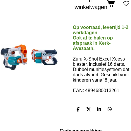
In
winkelwagen
Op voorraad, levertijd 1-2
werkdagen.
Ook af te halen op
afspraak in Kerk-
Avezaath.
Zuru X-Shot Excel Xcess
blaster. Inclusief 16 darts.
Dubbel munitiesysteem dat
darts afvuurt. Geschikt voor
kinderen vanaf 8 jaar.
EAN: 4894680013261
D
D
S
D
e
e
h
e
l
e
a
l
e
l
r
e
n
e
n
Cadeauverpakking