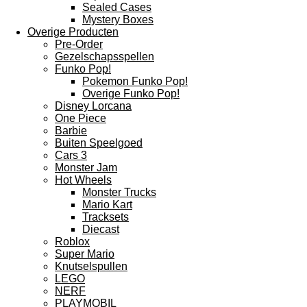
Sealed Cases
Mystery Boxes
Overige Producten
Pre-Order
Gezelschapsspellen
Funko Pop!
Pokemon Funko Pop!
Overige Funko Pop!
Disney Lorcana
One Piece
Barbie
Buiten Speelgoed
Cars 3
Monster Jam
Hot Wheels
Monster Trucks
Mario Kart
Tracksets
Diecast
Roblox
Super Mario
Knutselspullen
LEGO
NERF
PLAYMOBIL