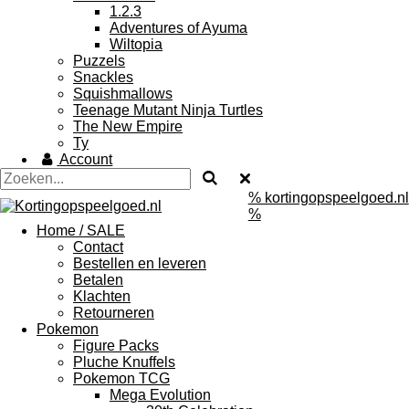
1.2.3
Adventures of Ayuma
Wiltopia
Puzzels
Snackles
Squishmallows
Teenage Mutant Ninja Turtles
The New Empire
Ty
Account
% kortingopspeelgoed.nl
%
Home / SALE
Contact
Bestellen en leveren
Betalen
Klachten
Retourneren
Pokemon
Figure Packs
Pluche Knuffels
Pokemon TCG
Mega Evolution