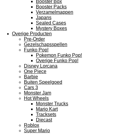
Booster Box
Booster Packs
Verzamelmappen
Japans
Sealed Cases
Mystery Boxes
Overige Producten
Pre-Order
Gezelschapsspellen
Funko Pop!
Pokemon Funko Pop!
Overige Funko Pop!
Disney Lorcana
One Piece
Barbie
Buiten Speelgoed
Cars 3
Monster Jam
Hot Wheels
Monster Trucks
Mario Kart
Tracksets
Diecast
Roblox
Super Mario