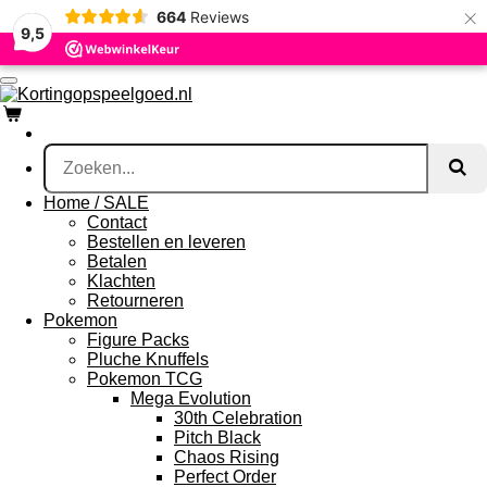
×
664
Reviews
Ga
9,5
direct
naar
de
hoofdinhoud
Home / SALE
Contact
Bestellen en leveren
Betalen
Klachten
Retourneren
Pokemon
Figure Packs
Pluche Knuffels
Pokemon TCG
Mega Evolution
30th Celebration
Pitch Black
Chaos Rising
Perfect Order