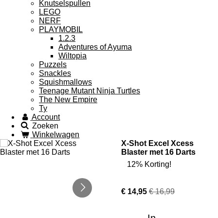
Knutselspullen
LEGO
NERF
PLAYMOBIL
1.2.3
Adventures of Ayuma
Wiltopia
Puzzels
Snackles
Squishmallows
Teenage Mutant Ninja Turtles
The New Empire
Ty
Account
Zoeken
Winkelwagen
X-Shot Excel Xcess
Blaster met 16 Darts
12% Korting!
€ 14,95
€ 16,99