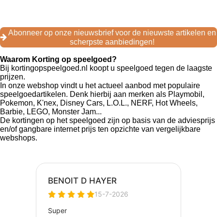
a
n
i
c
s
k
e
t
T
Abonneer op onze nieuwsbrief voor de nieuwste artikelen en
b
a
o
scherpste aanbiedingen!
o
g
k
o
r
Waarom Korting op speelgoed?
k
a
Bij kortingopspeelgoed.nl koopt u speelgoed tegen de laagste
m
prijzen.
In onze webshop vindt u het actueel aanbod met populaire
speelgoedartikelen. Denk hierbij aan merken als Playmobil,
Pokemon, K'nex, Disney Cars, L.O.L., NERF, Hot Wheels,
Barbie, LEGO, Monster Jam...
De kortingen op het speelgoed zijn op basis van de adviesprijs
en/of gangbare internet prijs ten opzichte van vergelijkbare
webshops.