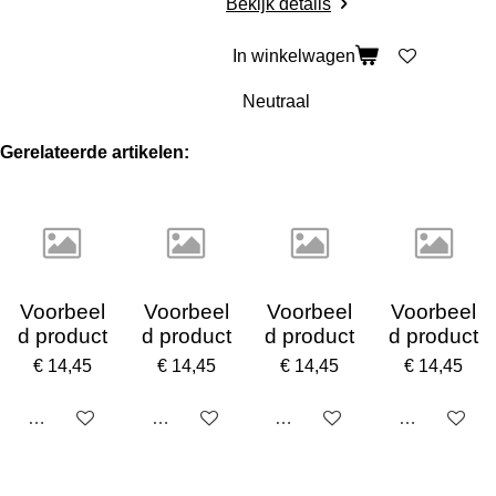
Bekijk details
In winkelwagen
Gerelateerde artikelen:
Voorbeel
Voorbeel
Voorbeel
Voorbeel
d product
d product
d product
d product
€ 14,45
€ 14,45
€ 14,45
€ 14,45
Uitgeschakeld
Uitgeschakeld
Uitgeschakeld
Uitgeschake
F
I
T