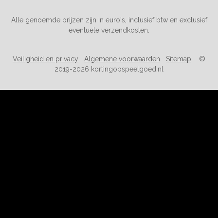
Alle genoemde prijzen zijn in euro's, inclusief btw en exclusief
eventuele verzendkosten.
Veiligheid en privacy
Algemene voorwaarden
Sitemap
©
2019-2026 kortingopspeelgoed.nl