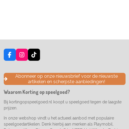
F
I
T
a
n
i
c
s
k
e
t
T
Abonneer op onze nieuwsbrief voor de nieuwste
b
a
o
artikelen en scherpste aanbiedingen!
o
g
k
o
r
Waarom Korting op speelgoed?
k
a
m
Bij kortingopspeelgoed.nl koopt u speelgoed tegen de laagste
prijzen.
In onze webshop vindt u het actueel aanbod met populaire
speelgoedartikelen. Denk hierbij aan merken als Playmobil,