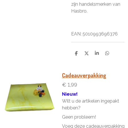
zijn handelsmerken van
Hasbro.
EAN: 5010993696376
D
D
S
D
e
e
h
e
l
e
a
l
e
l
r
e
n
e
n
Cadeauverpakking
€ 1,99
Nieuw!
Wilt u de artikelen ingepakt
hebben?
Geen probleem!
Voeg deze cadeauverpakking