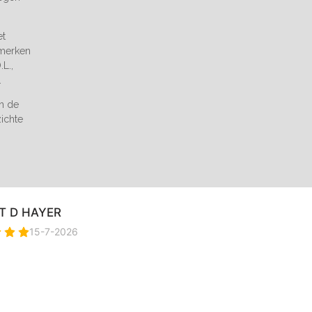
et
 merken
L.,
.
an de
zichte