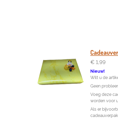
Cadeauve
€ 1,99
Nieuw!
Wilt u de arti
Geen problee
Voeg deze cad
worden voor u 
Als er bijvoor
cadeauverpakk