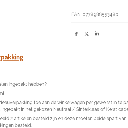
EAN: 0778988553480
D
D
S
e
e
h
l
e
a
e
l
r
n
e
rpakking
kelen ingepakt hebben?
m!
eauverpakking toe aan de winkelwagen per gewenst in te pakk
ingepakt in het gekozen Neutraal / Sinterklaas of Kerst cad
beeld 2 artikelen besteld zijn en deze moeten beide apart va
ingen besteld.