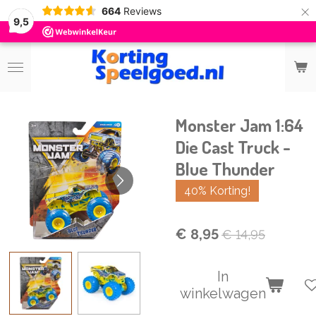
×
664
Reviews
9,5
Monster Jam 1:64
Die Cast Truck -
Blue Thunder
40% Korting!
€ 8,95
€ 14,95
In
winkelwagen