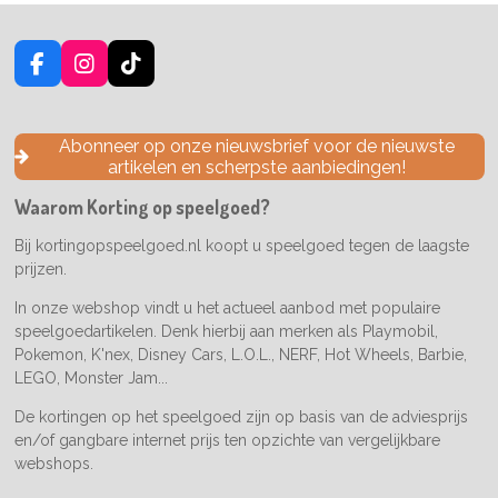
F
I
T
a
n
i
c
s
k
e
t
T
Abonneer op onze nieuwsbrief voor de nieuwste
b
a
o
artikelen en scherpste aanbiedingen!
o
g
k
o
r
Waarom Korting op speelgoed?
k
a
m
Bij kortingopspeelgoed.nl koopt u speelgoed tegen de laagste
prijzen.
In onze webshop vindt u het actueel aanbod met populaire
speelgoedartikelen. Denk hierbij aan merken als Playmobil,
Pokemon, K'nex, Disney Cars, L.O.L., NERF, Hot Wheels, Barbie,
LEGO, Monster Jam...
De kortingen op het speelgoed zijn op basis van de adviesprijs
en/of gangbare internet prijs ten opzichte van vergelijkbare
webshops.