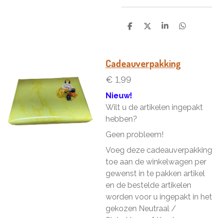
D
D
S
D
e
e
h
e
l
e
a
l
e
l
r
e
n
e
n
Cadeauverpakking
€ 1,99
Nieuw!
Wilt u de artikelen ingepakt
hebben?
Geen probleem!
Voeg deze cadeauverpakking
toe aan de winkelwagen per
gewenst in te pakken artikel
en de bestelde artikelen
worden voor u ingepakt in het
gekozen Neutraal /