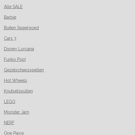
Alle SALE
Barbie
Buiten Speelgoed
Cars 3
Disney Lorcana
Funko Pop!
Gezelschapsspellen
Hot Wheels
Knutselspullen
LEGO
Monster Jam
NERF
One Piece