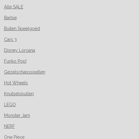
Alle SALE
Barbie
Buiten Speelgoed
Cars 3
Disney Lorcana
Funko Pop!
Gezelschapsspellen
Hot Wheels
Knutselspullen
LEGO
Monster Jam
NERF
One Piece