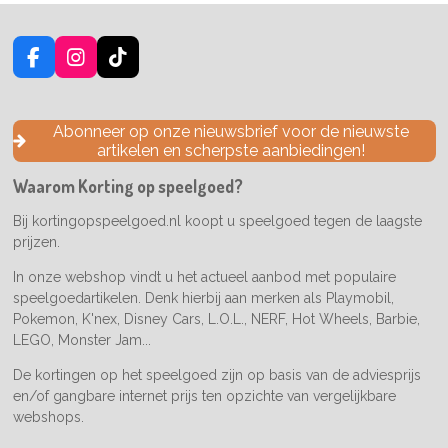
F
I
T
a
n
i
c
s
k
e
t
T
Abonneer op onze nieuwsbrief voor de nieuwste
b
a
o
artikelen en scherpste aanbiedingen!
o
g
k
o
r
Waarom Korting op speelgoed?
k
a
m
Bij kortingopspeelgoed.nl koopt u speelgoed tegen de laagste
prijzen.
In onze webshop vindt u het actueel aanbod met populaire
speelgoedartikelen. Denk hierbij aan merken als Playmobil,
Pokemon, K'nex, Disney Cars, L.O.L., NERF, Hot Wheels, Barbie,
LEGO, Monster Jam...
De kortingen op het speelgoed zijn op basis van de adviesprijs
en/of gangbare internet prijs ten opzichte van vergelijkbare
webshops.