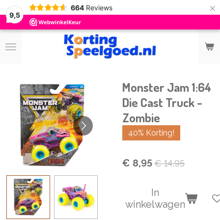
×
664
Reviews
9,5
Monster Jam 1:64
Die Cast Truck -
Zombie
40% Korting!
€ 8,95
€ 14,95
In
winkelwagen