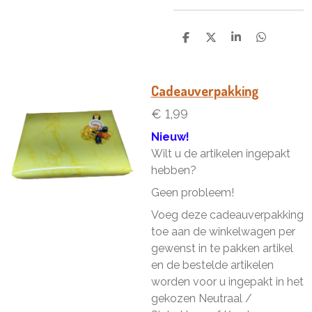
D
D
S
D
e
e
h
e
l
e
a
l
e
l
r
e
n
e
n
Cadeauverpakking
€ 1,99
Nieuw!
Wilt u de artikelen ingepakt
hebben?
Geen probleem!
Voeg deze cadeauverpakking
toe aan de winkelwagen per
gewenst in te pakken artikel
en de bestelde artikelen
worden voor u ingepakt in het
gekozen Neutraal /