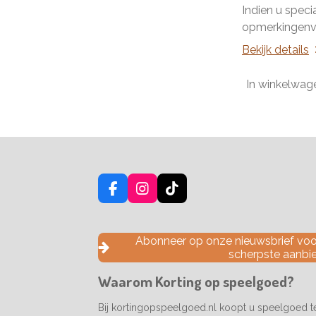
Indien u speci
opmerkingenve
Bekijk details
In winkelwag
F
I
T
a
n
i
c
s
k
e
t
T
Abonneer op onze nieuwsbrief voor
b
a
o
scherpste aanbi
o
g
k
o
r
Waarom Korting op speelgoed?
k
a
m
Bij kortingopspeelgoed.nl koopt u speelgoed 