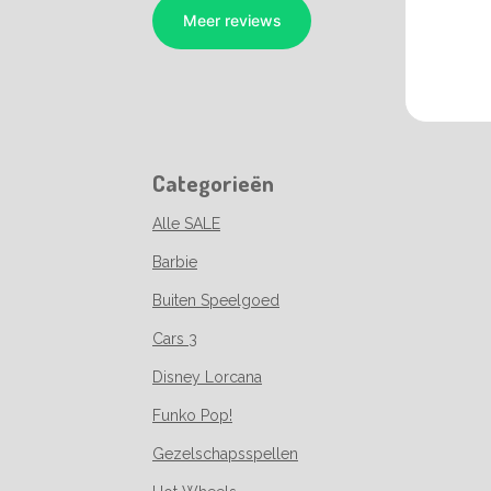
Categorieën
Alle SALE
Barbie
Buiten Speelgoed
Cars 3
Disney Lorcana
Funko Pop!
Gezelschapsspellen