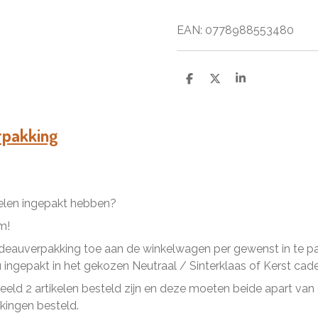
EAN: 0778988553480
D
D
S
e
e
h
l
e
a
e
l
r
n
e
rpakking
kelen ingepakt hebben?
m!
eauverpakking toe aan de winkelwagen per gewenst in te pakk
ingepakt in het gekozen Neutraal / Sinterklaas of Kerst cad
beeld 2 artikelen besteld zijn en deze moeten beide apart va
ingen besteld.