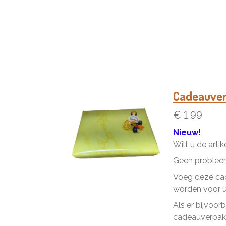
Cadeauve
€ 1,99
Nieuw!
Wilt u de arti
Geen problee
Voeg deze cad
worden voor u 
Als er bijvoor
cadeauverpakk