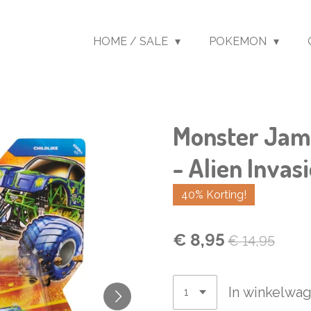
HOME / SALE
POKEMON
Monster Jam 
- Alien Invas
40% Korting!
€ 8,95
€ 14,95
In winkelwa