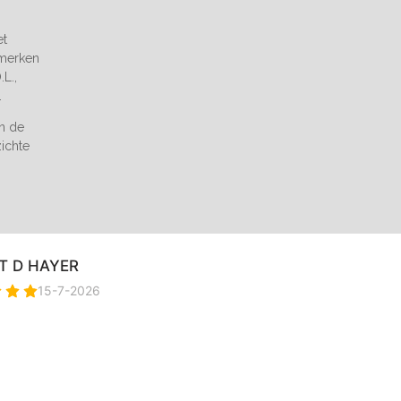
et
 merken
L.,
.
an de
zichte