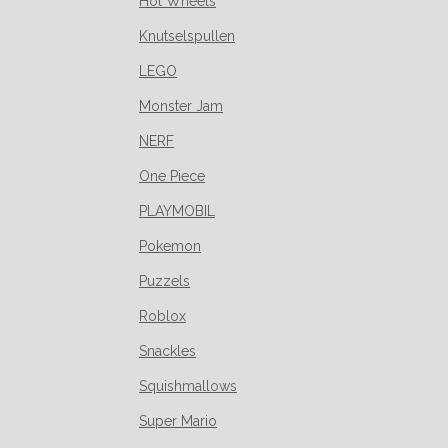
Hot Wheels
Knutselspullen
LEGO
Monster Jam
NERF
One Piece
PLAYMOBIL
Pokemon
Puzzels
Roblox
Snackles
Squishmallows
Super Mario