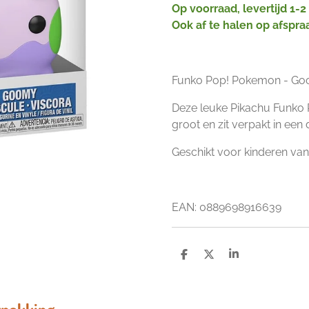
Op voorraad, levertijd 1-
Ook af te halen op afspra
Funko Pop! Pokemon - Go
Deze leuke Pikachu Funko 
groot en zit verpakt in ee
Geschikt voor kinderen vana
EAN: 0
889698916639
D
D
S
e
e
h
l
e
a
e
l
r
n
e