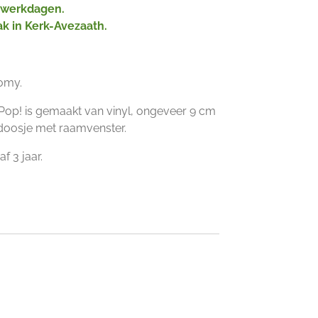
2 werkdagen.
ak in Kerk-Avezaath.
omy.
Pop! is gemaakt van vinyl, ongeveer 9 cm
n doosje met raamvenster.
f 3 jaar.