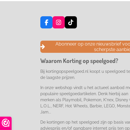
F
I
T
a
n
i
c
s
k
e
t
T
Abonneer op onze nieuwsbrief voor
b
a
o
scherpste aanbi
o
g
k
o
r
Waarom Korting op speelgoed?
k
a
m
Bij kortingopspeelgoed.nl koopt u speelgoed t
de laagste prijzen.
In onze webshop vindt u het actueel aanbod m
populaire speelgoedartikelen. Denk hierbij aan
merken als Playmobil, Pokemon, K'nex, Disney 
L.O.L., NERF, Hot Wheels, Barbie, LEGO, Monst
Jam...
De kortingen op het speelgoed zijn op basis va
adviesprijs en/of gangbare internet prijs ten op