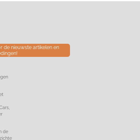
 de nieuwste artikelen en
edingen!
egen
et
Cars,
er
n de
zichte