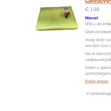
Cadeauver
€ 1,99
Nieuw!
Wilt u de arti
Geen problee
Voeg deze cad
worden voor u 
Als er bijvoor
cadeauverpakk
Indien u speci
opmerkingenve
Bekijk details
In winkelwag